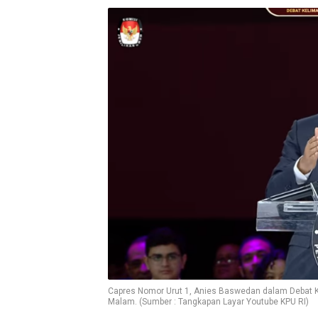
Capres Nomor Urut 1, Anies Baswedan dalam Debat Ke
Malam. (Sumber : Tangkapan Layar Youtube KPU RI)