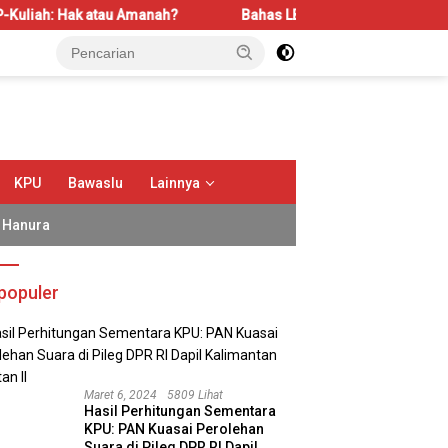
Amanah?
Bahas LBS dan LP2B, REI Kalbar Dorong Keseimban
KPU
Bawaslu
Lainnya
Hanura
populer
Maret 6, 2024
5809 Lihat
Hasil Perhitungan Sementara
KPU: PAN Kuasai Perolehan
Suara di Pileg DPR RI Dapil