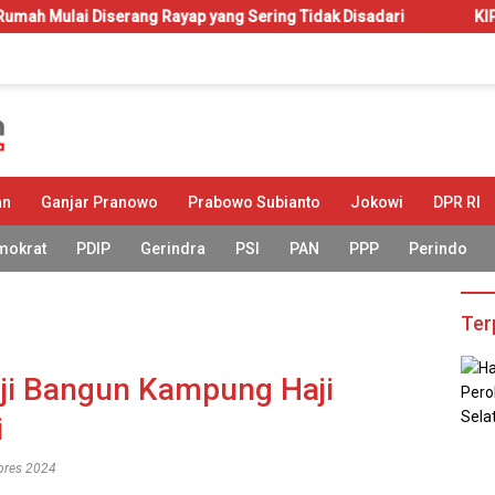
g Rayap yang Sering Tidak Disadari
KIP-Kuliah: Hak atau 
an
Ganjar Pranowo
Prabowo Subianto
Jokowi
DPR RI
mokrat
PDIP
Gerindra
PSI
PAN
PPP
Perindo
Ter
ji Bangun Kampung Haji
i
lpres 2024