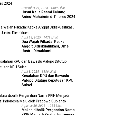
Desember 21, 2023
1489 Lihat
Jusuf Kalla Resmi Dukung
Anies-Muhaimin di Pilpres 2024
April 13, 2025
1479 Lihat
Dua Wajah Pilkada: Ketika
Anggit Didiskualifikasi, Ome
Justru Dimaklumi
April 8, 2025
1386 Lihat
Kesalahan KPU dan Bawaslu
Palopo Ditutupi Keputusan KPU
Sulsel
Agustus 30, 2023
1285 Lihat
Makna dibalik Pergantian Nama
KKIR Menjadi Koalisi Indonesia