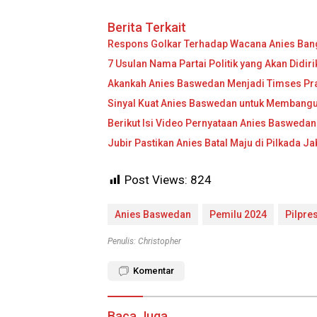
Berita Terkait
Respons Golkar Terhadap Wacana Anies Bang
7 Usulan Nama Partai Politik yang Akan Didi
Akankah Anies Baswedan Menjadi Timses P
Sinyal Kuat Anies Baswedan untuk Membangu
Berikut Isi Video Pernyataan Anies Baswedan
Jubir Pastikan Anies Batal Maju di Pilkada J
Post Views:
824
Anies Baswedan
Pemilu 2024
Pilpre
Penulis: Christopher
Komentar
Baca Juga