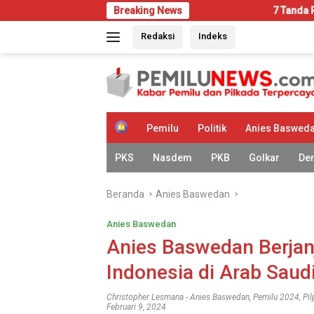
Langsung
Breaking News
7 Tanda Rumah Mulai Diseran
ke
Redaksi
Indeks
konten
H
Pemilu
Politik
Anies Baswed
o
m
PKS
Nasdem
PKB
Golkar
De
e
Beranda
Anies Baswedan
Anies Baswedan
Anies Baswedan Berjan
Indonesia di Arab Saud
Christopher Lesmana
-
Anies Baswedan
,
Pemilu 2024
,
Pi
Februari 9, 2024