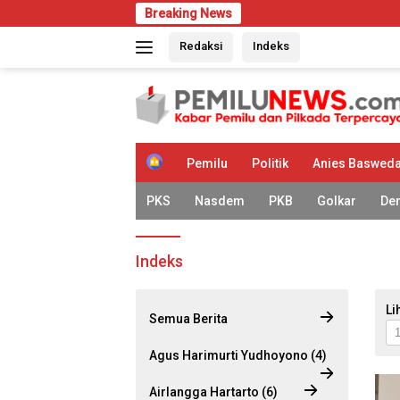
Langsung
Breaking News
ke
Redaksi
Indeks
konten
H
Pemilu
Politik
Anies Baswed
o
m
PKS
Nasdem
PKB
Golkar
De
e
Indeks
Li
Semua Berita
Agus Harimurti Yudhoyono (4)
Airlangga Hartarto (6)