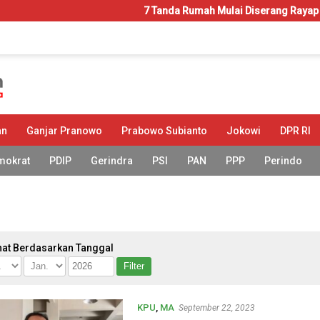
7 Tanda Rumah Mulai Diserang Rayap yang Seri
an
Ganjar Pranowo
Prabowo Subianto
Jokowi
DPR RI
mokrat
PDIP
Gerindra
PSI
PAN
PPP
Perindo
hat Berdasarkan Tanggal
KPU
,
MA
September 22, 2023