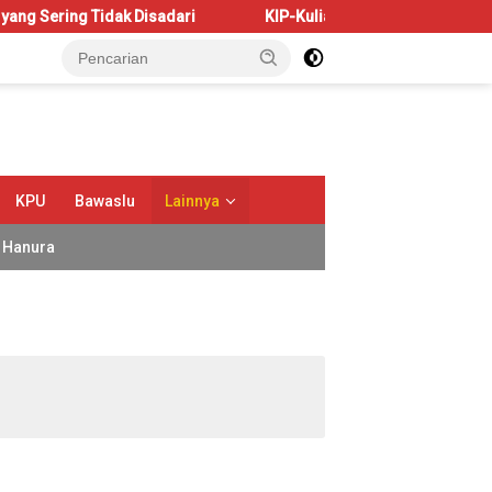
ng Tidak Disadari
KIP-Kuliah: Hak atau Amanah?
B
KPU
Bawaslu
Lainnya
Hanura