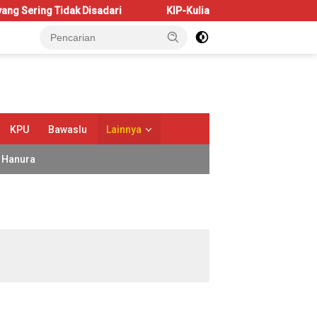
Tidak Disadari
KIP-Kuliah: Hak atau Amanah?
Bah
KPU
Bawaslu
Lainnya
Hanura