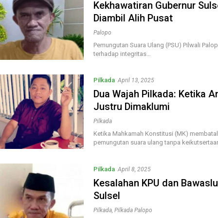
Kekhawatiran Gubernur Sulse
Diambil Alih Pusat
Palopo
Pemungutan Suara Ulang (PSU) Pilwali Palop
terhadap integritas…
Pilkada
April 13, 2025
Dua Wajah Pilkada: Ketika An
Justru Dimaklumi
Pilkada
Ketika Mahkamah Konstitusi (MK) membatal
pemungutan suara ulang tanpa keikutserta
Pilkada
April 8, 2025
Kesalahan KPU dan Bawaslu
Sulsel
Pilkada
,
Pilkada Palopo