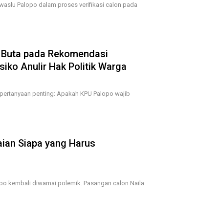
waslu Palopo dalam proses verifikasi calon pada
 Buta pada Rekomendasi
iko Anulir Hak Politik Warga
u pertanyaan penting: Apakah KPU Palopo wajib
laian Siapa yang Harus
opo kembali diwarnai polemik. Pasangan calon Naila