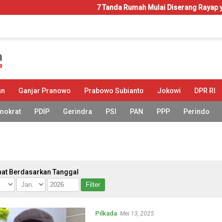
7 Tanda Rumah Mulai Diserang Rayap yang Sering 
an
Ganjar Pranowo
Prabowo Subianto
Jokowi
DPR RI
mokrat
PDIP
Gerindra
PSI
PAN
PPP
Perindo
hat Berdasarkan Tanggal
Pilkada
Mei 13, 2025