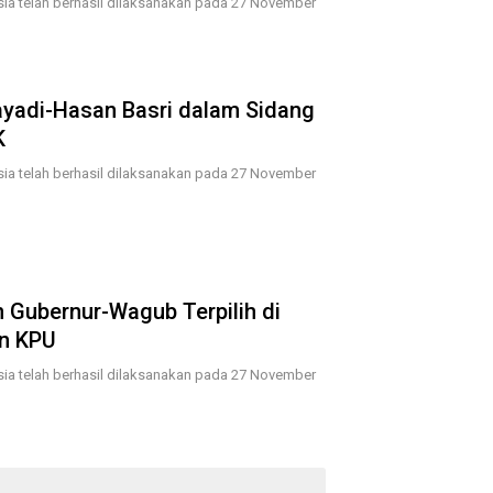
esia telah berhasil dilaksanakan pada 27 November
ayadi-Hasan Basri dalam Sidang
K
esia telah berhasil dilaksanakan pada 27 November
 Gubernur-Wagub Terpilih di
an KPU
esia telah berhasil dilaksanakan pada 27 November