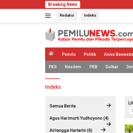
Langsung
Breaking News
ke
Redaksi
Indeks
konten
H
Pemilu
Politik
Anies Baswed
o
m
PKS
Nasdem
PKB
Golkar
De
e
Indeks
Li
Semua Berita
Agus Harimurti Yudhoyono (4)
Airlangga Hartarto (6)