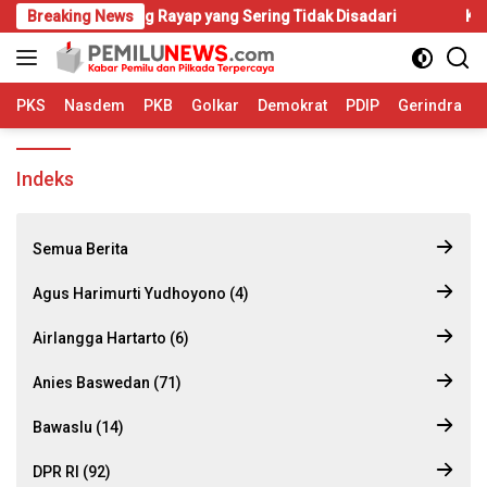
Langsung
h Mulai Diserang Rayap yang Sering Tidak Disadari
Breaking News
KIP-Kul
ke
konten
PKS
Nasdem
PKB
Golkar
Demokrat
PDIP
Gerindra
Indeks
Semua Berita
Agus Harimurti Yudhoyono (4)
Airlangga Hartarto (6)
Anies Baswedan (71)
Bawaslu (14)
DPR RI (92)