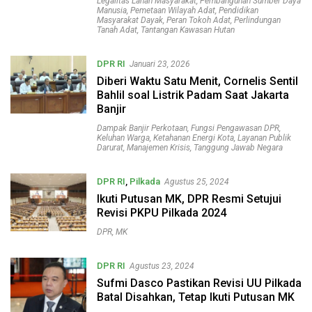
Legalitas Lahan Masyarakat
,
Pembangunan Sumber Daya
Manusia
,
Pemetaan Wilayah Adat
,
Pendidikan
Masyarakat Dayak
,
Peran Tokoh Adat
,
Perlindungan
Tanah Adat
,
Tantangan Kawasan Hutan
DPR RI
Januari 23, 2026
Diberi Waktu Satu Menit, Cornelis Sentil
Bahlil soal Listrik Padam Saat Jakarta
Banjir
Dampak Banjir Perkotaan
,
Fungsi Pengawasan DPR
,
Keluhan Warga
,
Ketahanan Energi Kota
,
Layanan Publik
Darurat
,
Manajemen Krisis
,
Tanggung Jawab Negara
DPR RI
,
Pilkada
Agustus 25, 2024
Ikuti Putusan MK, DPR Resmi Setujui
Revisi PKPU Pilkada 2024
DPR
,
MK
DPR RI
Agustus 23, 2024
Sufmi Dasco Pastikan Revisi UU Pilkada
Batal Disahkan, Tetap Ikuti Putusan MK