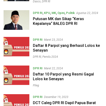
Dasco
,
DPR RI
DPR RI
,
KPU
,
MK
,
Opini
,
Politik
Agustus 22, 2024
Putusan MK dan Sikap “Keras
Kepalanya“ BALEG DPR RI
DPR RI
Maret 23, 2024
Daftar 8 Parpol yang Berhasil Lolos ke
Senayan
DPR RI
,
Pemilu 2024
DPR RI
Maret 22, 2024
Daftar 10 Parpol yang Resmi Gagal
Lolos ke Senayan
Pileg
DPR RI
Desember 19, 2023
DCT Caleg DPR RI Dapil Papua Barat