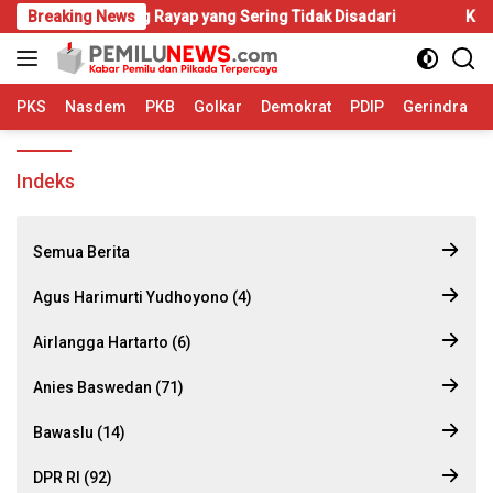
Langsung
 Mulai Diserang Rayap yang Sering Tidak Disadari
Breaking News
KIP-Kul
ke
konten
PKS
Nasdem
PKB
Golkar
Demokrat
PDIP
Gerindra
Indeks
Semua Berita
Agus Harimurti Yudhoyono (4)
Airlangga Hartarto (6)
Anies Baswedan (71)
Bawaslu (14)
DPR RI (92)