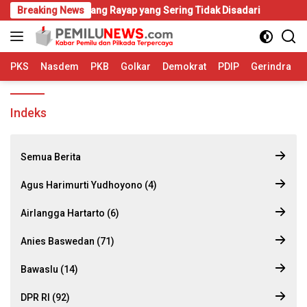
Langsung
umah Mulai Diserang Rayap yang Sering Tidak Disadari
Breaking News
KIP
ke
konten
PKS
Nasdem
PKB
Golkar
Demokrat
PDIP
Gerindra
Indeks
Semua Berita
Agus Harimurti Yudhoyono (4)
Airlangga Hartarto (6)
Anies Baswedan (71)
Bawaslu (14)
DPR RI (92)