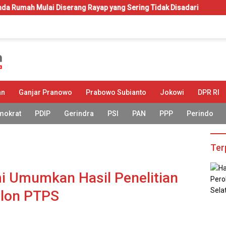
Diserang Rayap yang Sering Tidak Disadari
KIP-Kuliah: Ha
an
Ganjar Pranowo
Prabowo Subianto
Jokowi
DPR RI
mokrat
PDIP
Gerindra
PSI
PAN
PPP
Perindo
Ter
 Umumkan Hasil Penelitian
alon PTPS