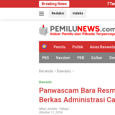
Langsung
Breaking News
7 Tanda Rumah Mulai 
ke
Redaksi
Indeks
konten
H
Pemilu
Politik
Anies Baswed
o
m
PKS
Nasdem
PKB
Golkar
De
e
Beranda
Bawaslu
Bawaslu
Panwascam Bara Resmi
Berkas Administrasi C
Idhun Jurnalis
-
Palopo
Oktober 11, 2024