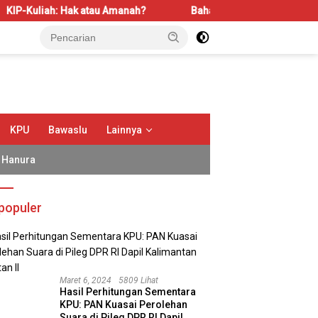
k atau Amanah?
Bahas LBS dan LP2B, REI Kalbar Dorong Ke
KPU
Bawaslu
Lainnya
Hanura
populer
Maret 6, 2024
5809 Lihat
Hasil Perhitungan Sementara
KPU: PAN Kuasai Perolehan
Suara di Pileg DPR RI Dapil