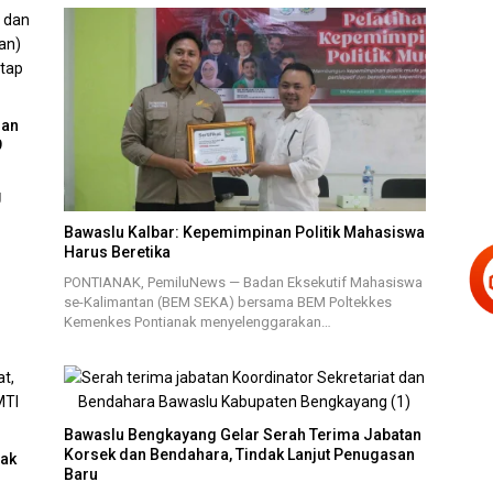
nan
9
g
Bawaslu Kalbar: Kepemimpinan Politik Mahasiswa
Harus Beretika
PONTIANAK, PemiluNews — Badan Eksekutif Mahasiswa
se-Kalimantan (BEM SEKA) bersama BEM Poltekkes
Kemenkes Pontianak menyelenggarakan…
Bawaslu Bengkayang Gelar Serah Terima Jabatan
Korsek dan Bendahara, Tindak Lanjut Penugasan
nak
Baru