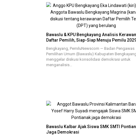
Bawaslu & KPU Bengkayang Analisis Kerawa
Daftar Pemilih, Siap-Siap Menuju Pemilu 202
Bengkayang, PemiluNewscom — Badan Pengawas
Pemilihan Umum (Bawaslu) Kabupaten Bengkayan
menggelar diskusi konsolidasi demokrasi untuk
menganalisis…
Bawaslu Kalbar Ajak Siswa SMK SMTI Pontia
Jaga Demokrasi