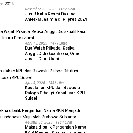
Desember 21, 2023
1487 Lihat
Jusuf Kalla Resmi Dukung
Anies-Muhaimin di Pilpres 2024
April 13, 2025
1479 Lihat
Dua Wajah Pilkada: Ketika
Anggit Didiskualifikasi, Ome
Justru Dimaklumi
April 8, 2025
1386 Lihat
Kesalahan KPU dan Bawaslu
Palopo Ditutupi Keputusan KPU
Sulsel
Agustus 30, 2023
1284 Lihat
Makna dibalik Pergantian Nama
KKIR Menjadi Koalisi Indonesia