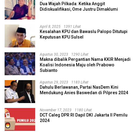
Dua Wajah Pilkada: Ketika Anggit
Didiskualifikasi, Ome Justru Dimaklumi
April 8, 2025
1391 Lihat
Kesalahan KPU dan Bawaslu Palopo Ditutupi
Keputusan KPU Sulsel
Agustus 30, 2023
1290 Lihat
Makna dibalik Pergantian Nama KKIR Menjadi
Koalisi Indonesia Maju oleh Prabowo
Subianto
Agustus 29, 2023
1183 Lihat
Dahulu Berlawanan, Partai NasDem Kini
Mendukung Anies Baswedan di Pilpres 2024
November 17, 2023
1180 Lihat
DCT Caleg DPR RI Dapil DKI Jakarta II Pemilu
2024