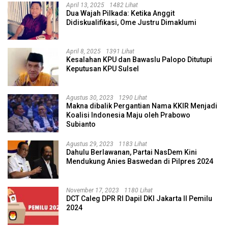
April 13, 2025
1482 Lihat
Dua Wajah Pilkada: Ketika Anggit
Didiskualifikasi, Ome Justru Dimaklumi
April 8, 2025
1391 Lihat
Kesalahan KPU dan Bawaslu Palopo Ditutupi
Keputusan KPU Sulsel
Agustus 30, 2023
1290 Lihat
Makna dibalik Pergantian Nama KKIR Menjadi
Koalisi Indonesia Maju oleh Prabowo
Subianto
Agustus 29, 2023
1183 Lihat
Dahulu Berlawanan, Partai NasDem Kini
Mendukung Anies Baswedan di Pilpres 2024
November 17, 2023
1180 Lihat
DCT Caleg DPR RI Dapil DKI Jakarta II Pemilu
2024