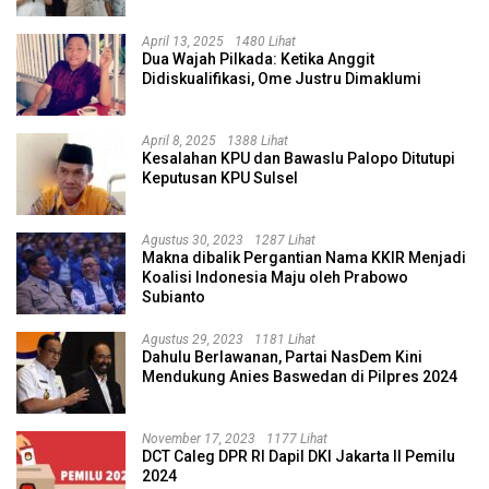
April 13, 2025
1480 Lihat
Dua Wajah Pilkada: Ketika Anggit
Didiskualifikasi, Ome Justru Dimaklumi
April 8, 2025
1388 Lihat
Kesalahan KPU dan Bawaslu Palopo Ditutupi
Keputusan KPU Sulsel
Agustus 30, 2023
1287 Lihat
Makna dibalik Pergantian Nama KKIR Menjadi
Koalisi Indonesia Maju oleh Prabowo
Subianto
Agustus 29, 2023
1181 Lihat
Dahulu Berlawanan, Partai NasDem Kini
Mendukung Anies Baswedan di Pilpres 2024
November 17, 2023
1177 Lihat
DCT Caleg DPR RI Dapil DKI Jakarta II Pemilu
2024