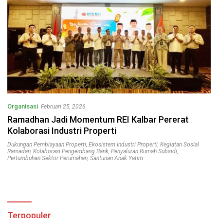
Organisasi
Februari 25, 2026
Ramadhan Jadi Momentum REI Kalbar Pererat
Kolaborasi Industri Properti
Dukungan Pembiayaan Properti
,
Ekosistem Industri Properti
,
Kegiatan Sosial
Ramadan
,
Kolaborasi Pengembang Bank
,
Penyaluran Rumah Subsidi
,
Pertumbuhan Sektor Perumahan
,
Santunan Anak Yatim
Terpopuler