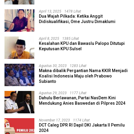
April 13, 2025
1478 Lihat
Dua Wajah Pilkada: Ketika Anggit
Didiskualifikasi, Ome Justru Dimaklumi
April 8, 2025
1385 Lihat
Kesalahan KPU dan Bawaslu Palopo Ditutupi
Keputusan KPU Sulsel
Agustus 30, 2023
1283 Lihat
Makna dibalik Pergantian Nama KKIR Menjadi
Koalisi Indonesia Maju oleh Prabowo
Subianto
Agustus 29, 2023
1177 Lihat
Dahulu Berlawanan, Partai NasDem Kini
Mendukung Anies Baswedan di Pilpres 2024
November 17, 2023
1174 Lihat
DCT Caleg DPR RI Dapil DKI Jakarta II Pemilu
2024