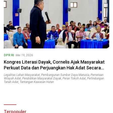
DPR RI
Mei 19, 2026
Kongres Literasi Dayak, Cornelis Ajak Masyarakat
Perkuat Data dan Perjuangkan Hak Adat Secara
Konstitusional
Legalitas Lahan Masyarakat
,
Pembangunan Sumber Daya Manusia
,
Pemetaan
Wilayah Adat
,
Pendidikan Masyarakat Dayak
,
Peran Tokoh Adat
,
Perlindungan
Tanah Adat
,
Tantangan Kawasan Hutan
Terpopuler