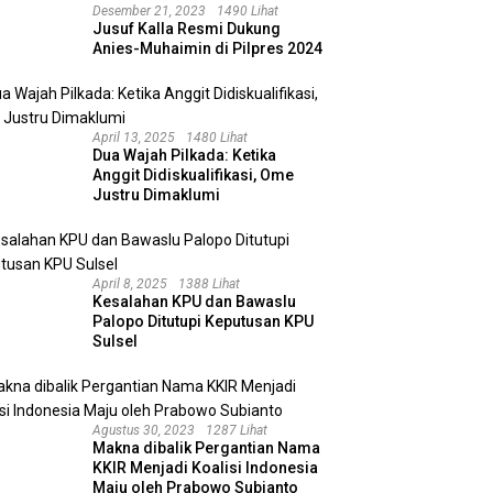
Desember 21, 2023
1490 Lihat
Jusuf Kalla Resmi Dukung
Anies-Muhaimin di Pilpres 2024
April 13, 2025
1480 Lihat
Dua Wajah Pilkada: Ketika
Anggit Didiskualifikasi, Ome
Justru Dimaklumi
April 8, 2025
1388 Lihat
Kesalahan KPU dan Bawaslu
Palopo Ditutupi Keputusan KPU
Sulsel
Agustus 30, 2023
1287 Lihat
Makna dibalik Pergantian Nama
KKIR Menjadi Koalisi Indonesia
Maju oleh Prabowo Subianto