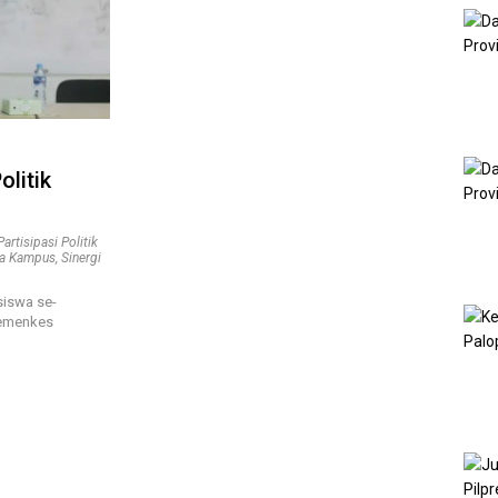
litik
Partisipasi Politik
ka Kampus
,
Sinergi
iswa se-
Kemenkes