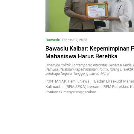
Bawaslu
Februari 7, 2026
Bawaslu Kalbar: Kepemimpinan Po
Mahasiswa Harus Beretika
Dinamika Politik Kontemporer
,
Integritas Generasi Muda
,
Pemuda
,
Pelatihan Kepemimpinan Politik
,
Ruang Dialekti
Lembaga Negara
,
Tanggung Jawab Moral
PONTIANAK, PemiluNews — Badan Eksekutif Mahas
Kalimantan (BEM SEKA) bersama BEM Poltekkes 
Pontianak menyelenggarakan…