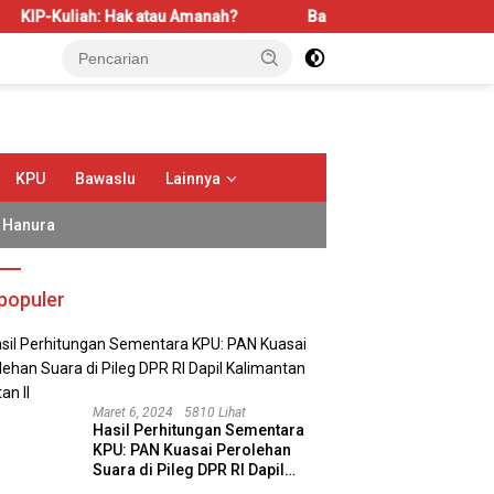
liah: Hak atau Amanah?
Bahas LBS dan LP2B, REI Kalbar D
KPU
Bawaslu
Lainnya
Hanura
populer
Maret 6, 2024
5810 Lihat
Hasil Perhitungan Sementara
KPU: PAN Kuasai Perolehan
Suara di Pileg DPR RI Dapil
Kalimantan Selatan II