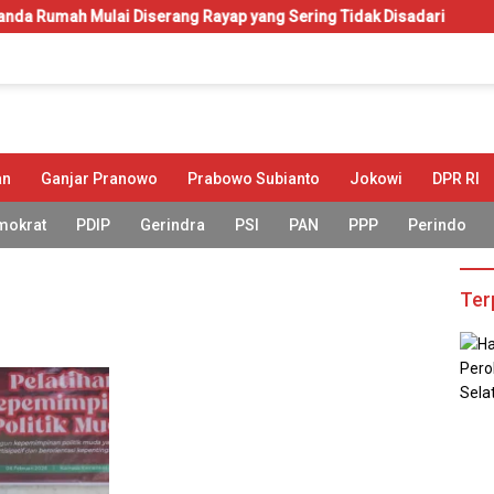
h Mulai Diserang Rayap yang Sering Tidak Disadari
KIP-Ku
an
Ganjar Pranowo
Prabowo Subianto
Jokowi
DPR RI
mokrat
PDIP
Gerindra
PSI
PAN
PPP
Perindo
Ter