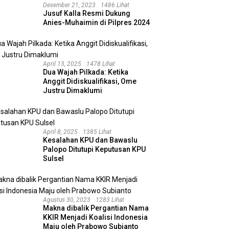
Desember 21, 2023
1486 Lihat
Jusuf Kalla Resmi Dukung
Anies-Muhaimin di Pilpres 2024
April 13, 2025
1478 Lihat
Dua Wajah Pilkada: Ketika
Anggit Didiskualifikasi, Ome
Justru Dimaklumi
April 8, 2025
1385 Lihat
Kesalahan KPU dan Bawaslu
Palopo Ditutupi Keputusan KPU
Sulsel
Agustus 30, 2023
1283 Lihat
Makna dibalik Pergantian Nama
KKIR Menjadi Koalisi Indonesia
Maju oleh Prabowo Subianto