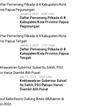
N UID Kalbar, Perkuat
Pelajaran Gorbachev bagi
M
rgi Dukung Perumahan
Politik Konsensus Prabowo
N
dan Program 3 Juta
Januari 2, 2025
4280 Lihat
ah
Daftar Pemenang Pilkada di 8
Kabupaten/Kota Provinsi Papua
Pegunungan
Januari 3, 2025
1797 Lihat
Daftar Pemenang Pilkada di 8
Kabupaten/Kota Provinsi Papua
Tengah
Mei 13, 2025
1628 Lihat
Kekhawatiran Gubernur Sulsel
Itu Sahih, PSU Palopo Harus
Diambil Alih Pusat