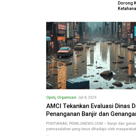
Sering Tidak
Dorong 
Ketahana
Kebutuha
Opini
,
Organisasi
Juli 8, 2025
AMCI Tekankan Evaluasi Dinas 
Penanganan Banjir dan Genanga
Tegaskan Dukungan Pada Walik
PONTIANAK, PEMILUNEWS.COM – Banjir dan genan
Pontianak
permasalahan yang terus dihadapi oleh masyarakat
…