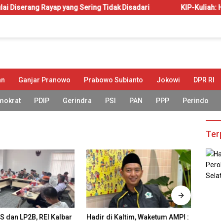
Rayap yang Sering Tidak Disadari
KIP-Kuliah: Hak atau Am
an
Ganjar Pranowo
Prabowo Subianto
Jokowi
DPR RI
mokrat
PDIP
Gerindra
PSI
PAN
PPP
Perindo
Ter
S dan LP2B, REI Kalbar
Hadir di Kaltim, Waketum AMPI :
REI K