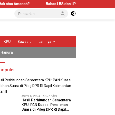
anah?
Bahas LBS dan LP2B, REI Kalbar Dorong Keseimbanga
KPU
Bawaslu
Lainnya
Hanura
populer
Maret 6, 2024
5807 Lihat
Hasil Perhitungan Sementara
KPU: PAN Kuasai Perolehan
Suara di Pileg DPR RI Dapil
albar Audiensi bersama
Dari Moskow ke Jakarta:
S
Kalimantan Selatan II