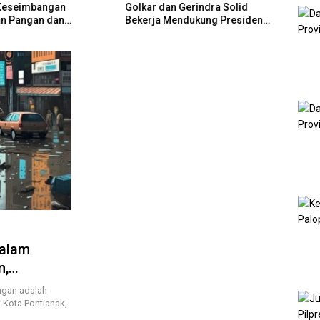
Keseimbangan
Golkar dan Gerindra Solid
GM PL
n Pangan dan
Bekerja Mendukung Presiden
Sine
n Hunian
Prabowo Mewujudkan
MBR 
Kedaulatan Negara
Rum
Dalam
n,
ota
gan adalah
 Kota Pontianak,