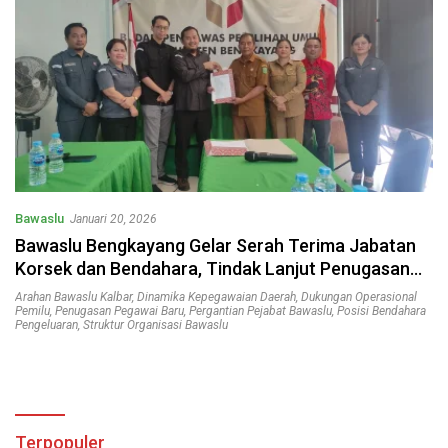
Bawaslu
Januari 20, 2026
Bawaslu Bengkayang Gelar Serah Terima Jabatan
Korsek dan Bendahara, Tindak Lanjut Penugasan
Baru
Arahan Bawaslu Kalbar
,
Dinamika Kepegawaian Daerah
,
Dukungan Operasional
Pemilu
,
Penugasan Pegawai Baru
,
Pergantian Pejabat Bawaslu
,
Posisi Bendahara
Pengeluaran
,
Struktur Organisasi Bawaslu
Terpopuler