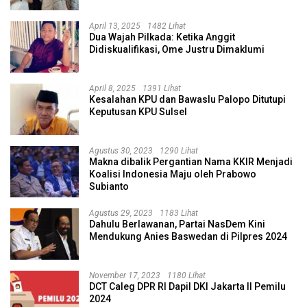
April 13, 2025
1482 Lihat
Dua Wajah Pilkada: Ketika Anggit
Didiskualifikasi, Ome Justru Dimaklumi
April 8, 2025
1391 Lihat
Kesalahan KPU dan Bawaslu Palopo Ditutupi
Keputusan KPU Sulsel
Agustus 30, 2023
1290 Lihat
Makna dibalik Pergantian Nama KKIR Menjadi
Koalisi Indonesia Maju oleh Prabowo
Subianto
Agustus 29, 2023
1183 Lihat
Dahulu Berlawanan, Partai NasDem Kini
Mendukung Anies Baswedan di Pilpres 2024
November 17, 2023
1180 Lihat
DCT Caleg DPR RI Dapil DKI Jakarta II Pemilu
2024