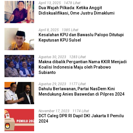
April 13, 2025
1478 Lihat
Dua Wajah Pilkada: Ketika Anggit
Didiskualifikasi, Ome Justru Dimaklumi
April 8, 2025
1385 Lihat
Kesalahan KPU dan Bawaslu Palopo Ditutupi
Keputusan KPU Sulsel
Agustus 30, 2023
1283 Lihat
Makna dibalik Pergantian Nama KKIR Menjadi
Koalisi Indonesia Maju oleh Prabowo
Subianto
Agustus 29, 2023
1177 Lihat
Dahulu Berlawanan, Partai NasDem Kini
Mendukung Anies Baswedan di Pilpres 2024
November 17, 2023
1174 Lihat
DCT Caleg DPR RI Dapil DKI Jakarta II Pemilu
2024