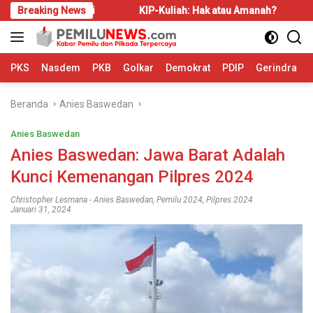
Langsung
Disadari
Breaking News
KIP-Kuliah: Hak atau Amanah?
Bahas LBS
ke
konten
PKS
Nasdem
PKB
Golkar
Demokrat
PDIP
Gerindra
Beranda
Anies Baswedan
Anies Baswedan
Anies Baswedan: Jawa Barat Adalah
Kunci Kemenangan Pilpres 2024
Christopher Lesmana
-
Anies Baswedan
,
Pemilu 2024
,
Pilpres 2024
Januari 31, 2024