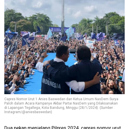
Capres Nomor Urut 1 Anies Baswedan dan Ketua Umum NasDem Surya
Paloh dalam Acara Kampanye Akbar Partai NasDem yang Dilaksanakan
di Lapangan Tegallega, Kota Bandung, Minggu (28/1/2024). (Sumber :
Instagram/@aniesbaswedan)
Dua pekan menjelang Pilpres 2024, capres nomor urut