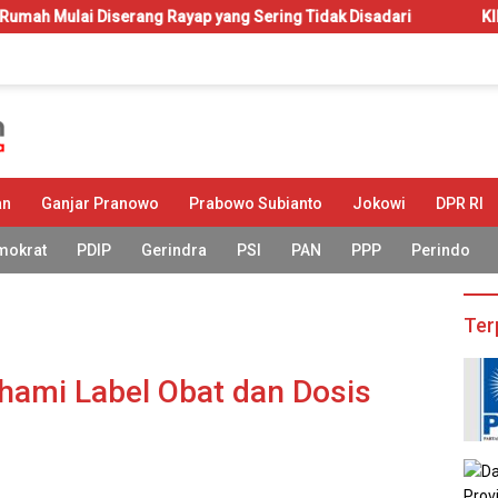
erang Rayap yang Sering Tidak Disadari
KIP-Kuliah: Hak a
an
Ganjar Pranowo
Prabowo Subianto
Jokowi
DPR RI
mokrat
PDIP
Gerindra
PSI
PAN
PPP
Perindo
Ter
ami Label Obat dan Dosis