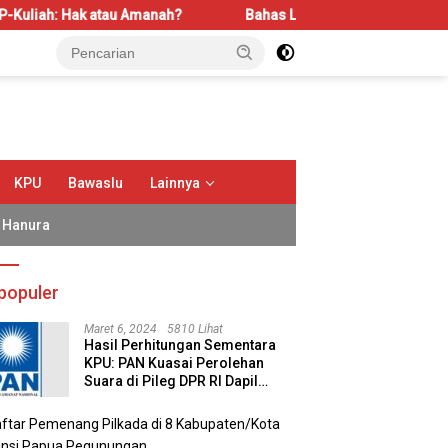
tau Amanah?
Bahas LBS dan LP2B, REI Kalbar Dorong Kesei
KPU
Bawaslu
Lainnya
Hanura
populer
Maret 6, 2024
5810 Lihat
Hasil Perhitungan Sementara
KPU: PAN Kuasai Perolehan
Suara di Pileg DPR RI Dapil
Kalimantan Selatan II