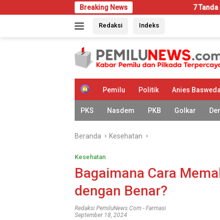
Langsung
Breaking News
7 Tanda Rumah Mulai Dis
ke
Redaksi
Indeks
konten
H
Pemilu
Politik
Anies Baswed
o
m
PKS
Nasdem
PKB
Golkar
De
e
Beranda
Kesehatan
Kesehatan
Bagaimana Cara Memah
dengan Benar?
Redaksi PemiluNews.com
-
Farmasi
September 18, 2024