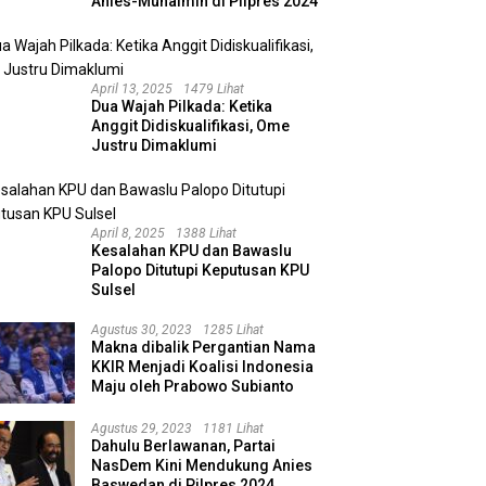
Anies-Muhaimin di Pilpres 2024
April 13, 2025
1479 Lihat
Dua Wajah Pilkada: Ketika
Anggit Didiskualifikasi, Ome
Justru Dimaklumi
April 8, 2025
1388 Lihat
Kesalahan KPU dan Bawaslu
Palopo Ditutupi Keputusan KPU
Sulsel
Agustus 30, 2023
1285 Lihat
Makna dibalik Pergantian Nama
KKIR Menjadi Koalisi Indonesia
Maju oleh Prabowo Subianto
Agustus 29, 2023
1181 Lihat
Dahulu Berlawanan, Partai
NasDem Kini Mendukung Anies
Baswedan di Pilpres 2024