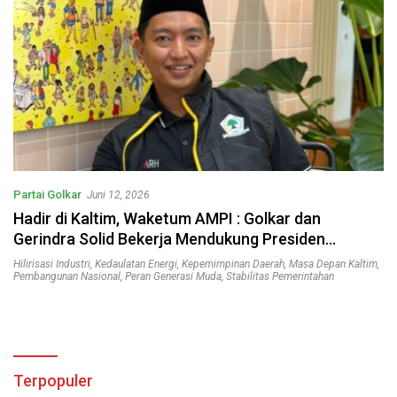
Partai Golkar
Juni 12, 2026
Hadir di Kaltim, Waketum AMPI : Golkar dan
Gerindra Solid Bekerja Mendukung Presiden
Prabowo Mewujudkan Kedaulatan Negara
Hilirisasi Industri
,
Kedaulatan Energi
,
Kepemimpinan Daerah
,
Masa Depan Kaltim
,
Pembangunan Nasional
,
Peran Generasi Muda
,
Stabilitas Pemerintahan
Terpopuler