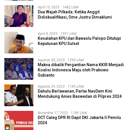
April 13, 2025
1482 Lihat
Dua Wajah Pilkada: Ketika Anggit
Didiskualifikasi, Ome Justru Dimaklumi
April 8, 2025
1391 Lihat
Kesalahan KPU dan Bawaslu Palopo Ditutupi
Keputusan KPU Sulsel
Agustus 30, 2023
1290 Lihat
Makna dibalik Pergantian Nama KKIR Menjadi
Koalisi Indonesia Maju oleh Prabowo
Subianto
Agustus 29, 2023
1183 Lihat
Dahulu Berlawanan, Partai NasDem Kini
Mendukung Anies Baswedan di Pilpres 2024
November 17, 2023
1180 Lihat
DCT Caleg DPR RI Dapil DKI Jakarta II Pemilu
2024