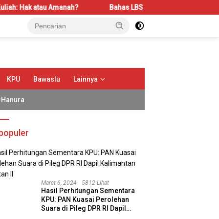
atau Amanah?
Bahas LBS dan LP2B, REI Kalbar Dorong Kese
KPU
Bawaslu
Lainnya
Hanura
populer
Maret 6, 2024
5812 Lihat
Hasil Perhitungan Sementara
KPU: PAN Kuasai Perolehan
Suara di Pileg DPR RI Dapil
Kalimantan Selatan II