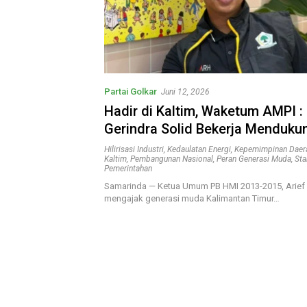
Partai Golkar
Juni 12, 2026
Hadir di Kaltim, Waketum AMPI :
Gerindra Solid Bekerja Menduku
Presiden Prabowo Mewujudkan 
Hilirisasi Industri
,
Kedaulatan Energi
,
Kepemimpinan Daer
Kaltim
,
Pembangunan Nasional
,
Peran Generasi Muda
,
Sta
Negara
Pemerintahan
Samarinda — Ketua Umum PB HMI 2013-2015, Arief
mengajak generasi muda Kalimantan Timur…