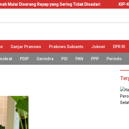
serang Rayap yang Sering Tidak Disadari
KIP-Kuliah: Hak 
an
Ganjar Pranowo
Prabowo Subianto
Jokowi
DPR RI
mokrat
PDIP
Gerindra
PSI
PAN
PPP
Perindo
Ter