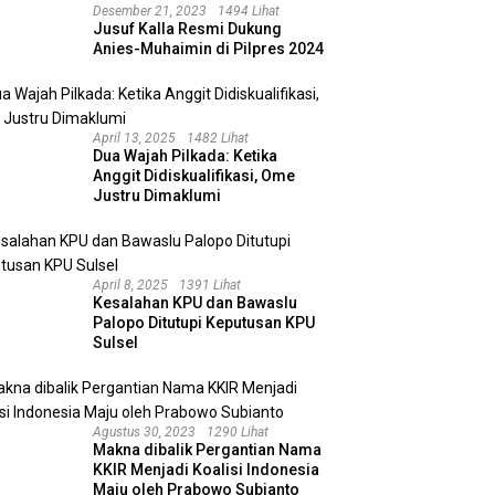
Desember 21, 2023
1494 Lihat
Jusuf Kalla Resmi Dukung
Anies-Muhaimin di Pilpres 2024
April 13, 2025
1482 Lihat
Dua Wajah Pilkada: Ketika
Anggit Didiskualifikasi, Ome
Justru Dimaklumi
April 8, 2025
1391 Lihat
Kesalahan KPU dan Bawaslu
Palopo Ditutupi Keputusan KPU
Sulsel
Agustus 30, 2023
1290 Lihat
Makna dibalik Pergantian Nama
KKIR Menjadi Koalisi Indonesia
Maju oleh Prabowo Subianto