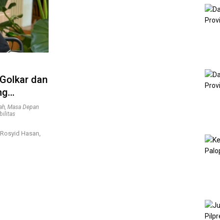
 Golkar dan
ng
Kedaulatan
ah
,
Masa Depan
bilitas
 Rosyid Hasan,