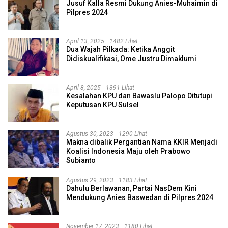
Jusuf Kalla Resmi Dukung Anies-Muhaimin di
Pilpres 2024
April 13, 2025
1482 Lihat
Dua Wajah Pilkada: Ketika Anggit
Didiskualifikasi, Ome Justru Dimaklumi
April 8, 2025
1391 Lihat
Kesalahan KPU dan Bawaslu Palopo Ditutupi
Keputusan KPU Sulsel
Agustus 30, 2023
1290 Lihat
Makna dibalik Pergantian Nama KKIR Menjadi
Koalisi Indonesia Maju oleh Prabowo
Subianto
Agustus 29, 2023
1183 Lihat
Dahulu Berlawanan, Partai NasDem Kini
Mendukung Anies Baswedan di Pilpres 2024
November 17, 2023
1180 Lihat