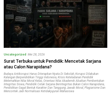
Uncategorized
Mei 28, 2026
Surat Terbuka untuk Pendidik: Mencetak Sarjana
atau Calon Narapidana?
Budaya Antikorupsi Harus Diterapkan Nyata Di Sekolah
,
Korupsi Dilakukan
Kalangan Berpendidikan Tinggi Indonesia
,
Krisis Keteladanan Pendidik
Melemahkan Nilai Moral Kelas
,
Orientasi Nilai Akademik Abaikan Pembentukan
Integritas Siswa
,
Pendidik Cetak Sarjana Berintegritas Bukan Calon Narapidana
,
Pendidikan Gagal Bentuk Karakter Dan Tanggung Jawab Moral
,
Plagiarisme Dan
Mencontek Jadi Normalisasi Ketidakjujuran Mahasiswa