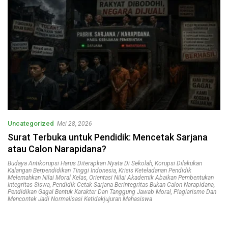
Uncategorized
Mei 28, 2026
Surat Terbuka untuk Pendidik: Mencetak Sarjana
atau Calon Narapidana?
Budaya Antikorupsi Harus Diterapkan Nyata Di Sekolah
,
Korupsi Dilakukan
Kalangan Berpendidikan Tinggi Indonesia
,
Krisis Keteladanan Pendidik
Melemahkan Nilai Moral Kelas
,
Orientasi Nilai Akademik Abaikan Pembentukan
Integritas Siswa
,
Pendidik Cetak Sarjana Berintegritas Bukan Calon Narapidana
,
Pendidikan Gagal Bentuk Karakter Dan Tanggung Jawab Moral
,
Plagiarisme Dan
Mencontek Jadi Normalisasi Ketidakjujuran Mahasiswa