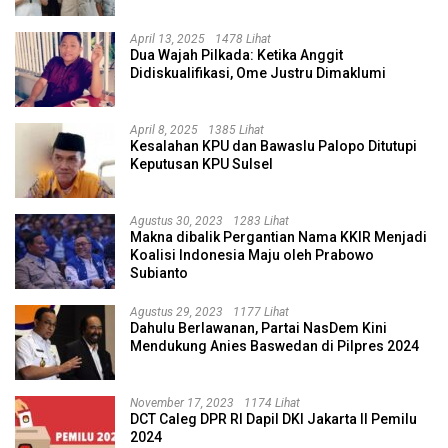
April 13, 2025
1478 Lihat
Dua Wajah Pilkada: Ketika Anggit
Didiskualifikasi, Ome Justru Dimaklumi
April 8, 2025
1385 Lihat
Kesalahan KPU dan Bawaslu Palopo Ditutupi
Keputusan KPU Sulsel
Agustus 30, 2023
1283 Lihat
Makna dibalik Pergantian Nama KKIR Menjadi
Koalisi Indonesia Maju oleh Prabowo
Subianto
Agustus 29, 2023
1177 Lihat
Dahulu Berlawanan, Partai NasDem Kini
Mendukung Anies Baswedan di Pilpres 2024
November 17, 2023
1174 Lihat
DCT Caleg DPR RI Dapil DKI Jakarta II Pemilu
2024