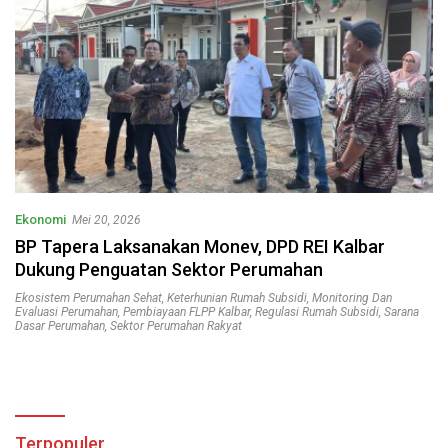
Ekonomi
Mei 20, 2026
BP Tapera Laksanakan Monev, DPD REI Kalbar
Dukung Penguatan Sektor Perumahan
Ekosistem Perumahan Sehat
,
Keterhunian Rumah Subsidi
,
Monitoring Dan
Evaluasi Perumahan
,
Pembiayaan FLPP Kalbar
,
Regulasi Rumah Subsidi
,
Sarana
Dasar Perumahan
,
Sektor Perumahan Rakyat
Terpopuler