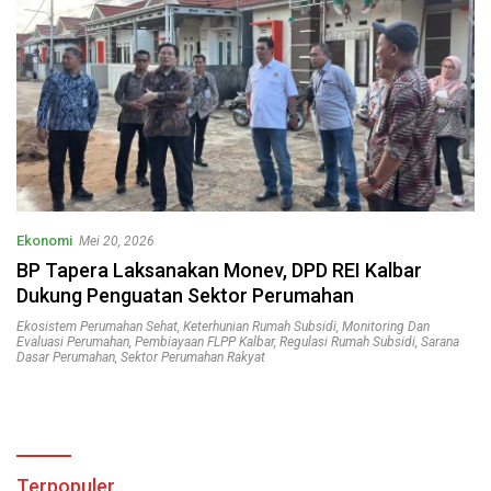
Ekonomi
Mei 20, 2026
BP Tapera Laksanakan Monev, DPD REI Kalbar
Dukung Penguatan Sektor Perumahan
Ekosistem Perumahan Sehat
,
Keterhunian Rumah Subsidi
,
Monitoring Dan
Evaluasi Perumahan
,
Pembiayaan FLPP Kalbar
,
Regulasi Rumah Subsidi
,
Sarana
Dasar Perumahan
,
Sektor Perumahan Rakyat
Terpopuler