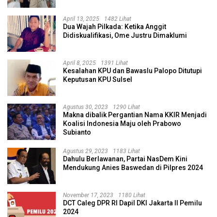
April 13, 2025
1482 Lihat
Dua Wajah Pilkada: Ketika Anggit
Didiskualifikasi, Ome Justru Dimaklumi
April 8, 2025
1391 Lihat
Kesalahan KPU dan Bawaslu Palopo Ditutupi
Keputusan KPU Sulsel
Agustus 30, 2023
1290 Lihat
Makna dibalik Pergantian Nama KKIR Menjadi
Koalisi Indonesia Maju oleh Prabowo
Subianto
Agustus 29, 2023
1183 Lihat
Dahulu Berlawanan, Partai NasDem Kini
Mendukung Anies Baswedan di Pilpres 2024
November 17, 2023
1180 Lihat
DCT Caleg DPR RI Dapil DKI Jakarta II Pemilu
2024