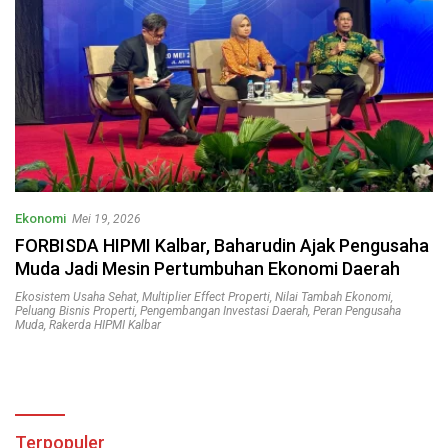
Ekonomi
Mei 19, 2026
FORBISDA HIPMI Kalbar, Baharudin Ajak Pengusaha
Muda Jadi Mesin Pertumbuhan Ekonomi Daerah
Ekosistem Usaha Sehat
,
Multiplier Effect Properti
,
Nilai Tambah Ekonomi
,
Peluang Bisnis Properti
,
Pengembangan Investasi Daerah
,
Peran Pengusaha
Muda
,
Rakerda HIPMI Kalbar
Terpopuler