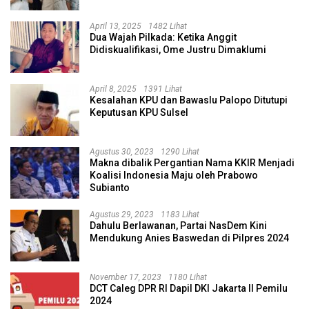
April 13, 2025
1482 Lihat
Dua Wajah Pilkada: Ketika Anggit
Didiskualifikasi, Ome Justru Dimaklumi
April 8, 2025
1391 Lihat
Kesalahan KPU dan Bawaslu Palopo Ditutupi
Keputusan KPU Sulsel
Agustus 30, 2023
1290 Lihat
Makna dibalik Pergantian Nama KKIR Menjadi
Koalisi Indonesia Maju oleh Prabowo
Subianto
Agustus 29, 2023
1183 Lihat
Dahulu Berlawanan, Partai NasDem Kini
Mendukung Anies Baswedan di Pilpres 2024
November 17, 2023
1180 Lihat
DCT Caleg DPR RI Dapil DKI Jakarta II Pemilu
2024