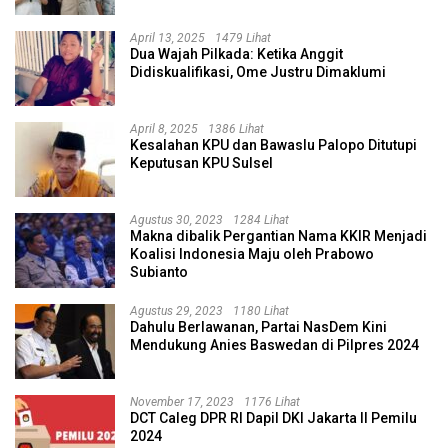
April 13, 2025
1479 Lihat
Dua Wajah Pilkada: Ketika Anggit
Didiskualifikasi, Ome Justru Dimaklumi
April 8, 2025
1386 Lihat
Kesalahan KPU dan Bawaslu Palopo Ditutupi
Keputusan KPU Sulsel
Agustus 30, 2023
1284 Lihat
Makna dibalik Pergantian Nama KKIR Menjadi
Koalisi Indonesia Maju oleh Prabowo
Subianto
Agustus 29, 2023
1180 Lihat
Dahulu Berlawanan, Partai NasDem Kini
Mendukung Anies Baswedan di Pilpres 2024
November 17, 2023
1176 Lihat
DCT Caleg DPR RI Dapil DKI Jakarta II Pemilu
2024