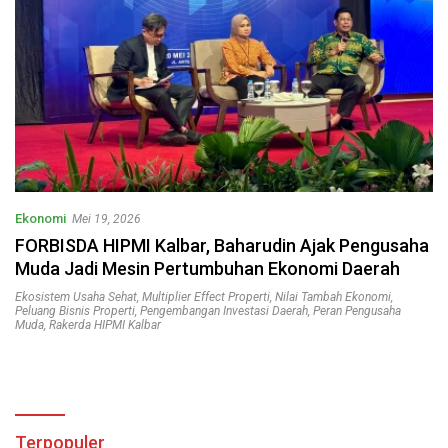
Ekonomi
Mei 19, 2026
FORBISDA HIPMI Kalbar, Baharudin Ajak Pengusaha
Muda Jadi Mesin Pertumbuhan Ekonomi Daerah
Ekosistem Usaha Sehat
,
Multiplier Effect Properti
,
Nilai Tambah Ekonomi
,
Peluang Bisnis Properti
,
Pengembangan Investasi Daerah
,
Peran Pengusaha
Muda
,
Rakerda HIPMI Kalbar
Terpopuler