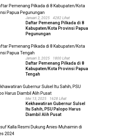
N UID Kalbar, Perkuat
Pelajaran Gorbachev bagi
M
rgi Dukung Perumahan
Politik Konsensus Prabowo
N
dan Program 3 Juta
Januari 2, 2025
4282 Lihat
ah
Daftar Pemenang Pilkada di 8
Kabupaten/Kota Provinsi Papua
Pegunungan
Januari 3, 2025
1800 Lihat
Daftar Pemenang Pilkada di 8
Kabupaten/Kota Provinsi Papua
Tengah
Mei 13, 2025
1628 Lihat
Kekhawatiran Gubernur Sulsel
Itu Sahih, PSU Palopo Harus
Diambil Alih Pusat