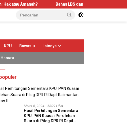
Amanah?
Bahas LBS dan LP2B, REI Kalbar Dorong Keseimban
KPU
Bawaslu
Lainnya
Hanura
populer
Maret 6, 2024
5809 Lihat
Hasil Perhitungan Sementara
KPU: PAN Kuasai Perolehan
Suara di Pileg DPR RI Dapil
albar Audiensi bersama
Dari Moskow ke Jakarta:
S
Kalimantan Selatan II