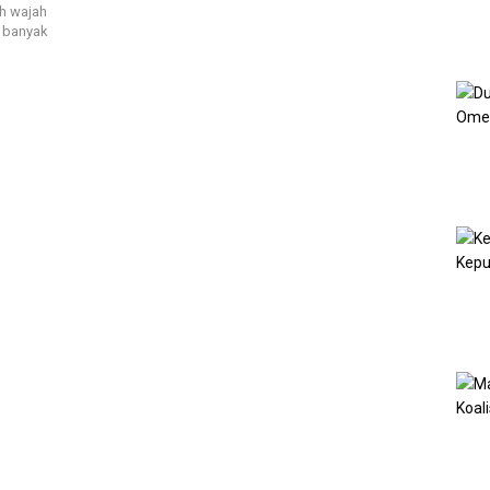
h wajah
h banyak