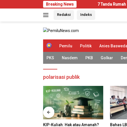
Langsung
Breaking News
7 Tanda Rumah Mulai Diseran
ke
Redaksi
Indeks
konten
H
Pemilu
Politik
Anies Baswed
o
m
PKS
Nasdem
PKB
Golkar
De
e
polarisasi publik
ah Mulai Diserang
KIP-Kuliah: Hak atau Amanah?
Bahas LB