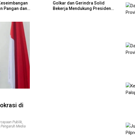
Keseimbangan
Golkar dan Gerindra Solid
GM PL
n Pangan dan
Bekerja Mendukung Presiden
Sine
n Hunian
Prabowo Mewujudkan
MBR 
Kedaulatan Negara
Rum
krasi di
rcayaan Publik
,
,
Pengaruh Media