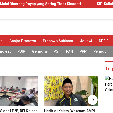
g Rayap yang Sering Tidak Disadari
KIP-Kuliah: Hak atau 
an
Ganjar Pranowo
Prabowo Subianto
Jokowi
DPR RI
mokrat
PDIP
Gerindra
PSI
PAN
PPP
Perindo
Ter
S dan LP2B, REI Kalbar
Hadir di Kaltim, Waketum AMPI :
REI K