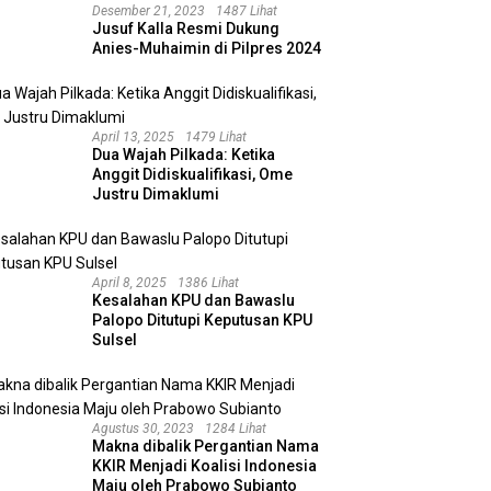
Desember 21, 2023
1487 Lihat
Jusuf Kalla Resmi Dukung
Anies-Muhaimin di Pilpres 2024
April 13, 2025
1479 Lihat
Dua Wajah Pilkada: Ketika
Anggit Didiskualifikasi, Ome
Justru Dimaklumi
April 8, 2025
1386 Lihat
Kesalahan KPU dan Bawaslu
Palopo Ditutupi Keputusan KPU
Sulsel
Agustus 30, 2023
1284 Lihat
Makna dibalik Pergantian Nama
KKIR Menjadi Koalisi Indonesia
Maju oleh Prabowo Subianto