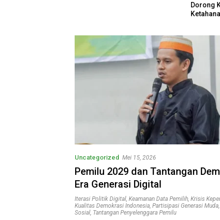
Sering Tidak
Dorong 
Ketahana
Kebutuha
Uncategorized
Mei 15, 2026
Pemilu 2029 dan Tantangan Demo
Era Generasi Digital
Iterasi Politik Digital
,
Keamanan Data Pemilih
,
Krisis Kepe
Kualitas Demokrasi Indonesia
,
Partisipasi Generasi Muda
Sosial
,
Tantangan Penyelenggara Pemilu