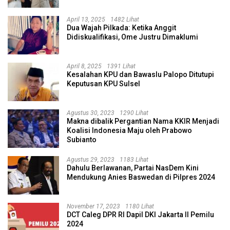
April 13, 2025
1482 Lihat
Dua Wajah Pilkada: Ketika Anggit
Didiskualifikasi, Ome Justru Dimaklumi
April 8, 2025
1391 Lihat
Kesalahan KPU dan Bawaslu Palopo Ditutupi
Keputusan KPU Sulsel
Agustus 30, 2023
1290 Lihat
Makna dibalik Pergantian Nama KKIR Menjadi
Koalisi Indonesia Maju oleh Prabowo
Subianto
Agustus 29, 2023
1183 Lihat
Dahulu Berlawanan, Partai NasDem Kini
Mendukung Anies Baswedan di Pilpres 2024
November 17, 2023
1180 Lihat
DCT Caleg DPR RI Dapil DKI Jakarta II Pemilu
2024