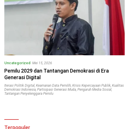
Uncategorized
Mei 15, 2026
Pemilu 2029 dan Tantangan Demokrasi di Era
Generasi Digital
Iterasi Politik Digital
,
Keamanan Data Pemilih
,
Krisis Kepercayaan Publik
,
Kualitas
Demokrasi Indonesia
,
Partisipasi Generasi Muda
,
Pengaruh Media Sosial
,
Tantangan Penyelenggara Pemilu
Terpopuler