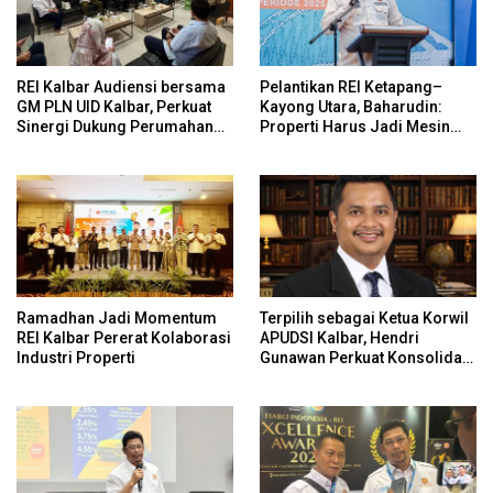
REI Kalbar Audiensi bersama
Pelantikan REI Ketapang–
GM PLN UID Kalbar, Perkuat
Kayong Utara, Baharudin:
Sinergi Dukung Perumahan
Properti Harus Jadi Mesin
MBR dan Program 3 Juta
Utama Ekonomi Daerah
Rumah
Ramadhan Jadi Momentum
Terpilih sebagai Ketua Korwil
REI Kalbar Pererat Kolaborasi
APUDSI Kalbar, Hendri
Industri Properti
Gunawan Perkuat Konsolidasi
Ekonomi Desa Berbasis
Komoditas Global