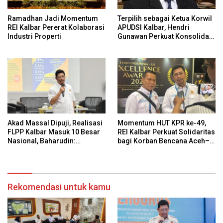
Ramadhan Jadi Momentum
Terpilih sebagai Ketua Korwil
REI Kalbar Pererat Kolaborasi
APUDSI Kalbar, Hendri
Industri Properti
Gunawan Perkuat Konsolidasi
Ekonomi Desa Berbasis
Komoditas Global
Akad Massal Dipuji, Realisasi
Momentum HUT KPR ke-49,
FLPP Kalbar Masuk 10 Besar
REI Kalbar Perkuat Solidaritas
Nasional, Baharudin:
bagi Korban Bencana Aceh–
Regulasi Daerah Masih Perlu
Sumut
Percepatan
Rekomendasi untuk kamu