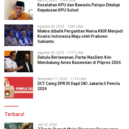
April 8, 2025
1385 Lihat
Kesalahan KPU dan Bawaslu Palopo Ditutupi
Keputusan KPU Sulsel
Agustus 30, 2023
1283 Lihat
Makna dibalik Pergantian Nama KKIR Menjadi
Koalisi Indonesia Maju oleh Prabowo
Subianto
Agustus 29, 2023
1177 Lihat
Dahulu Berlawanan, Partai NasDem Kini
Mendukung Anies Baswedan di Pilpres 2024
November 17, 2023
1174 Lihat
DCT Caleg DPR RI Dapil DKI Jakarta II Pemilu
2024
Terbaru!
Juli 22, 2026