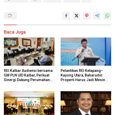
Baca Juga
REI Kalbar Audiensi bersama
Pelantikan REI Ketapang–
GM PLN UID Kalbar, Perkuat
Kayong Utara, Baharudin:
Sinergi Dukung Perumahan
Properti Harus Jadi Mesin
MBR dan Program 3 Juta
Utama Ekonomi Daerah
Rumah