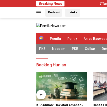
Langsung
Breaking News
7 Tanda Rumah Mu
ke
Redaksi
Indeks
konten
H
Pemilu
Politik
Anies Baswed
o
m
PKS
Nasdem
PKB
Golkar
De
e
Backlog Hunian
ah Mulai Diserang
KIP-Kuliah: Hak atau Amanah?
Bahas LB