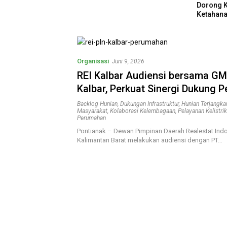
Sering Tidak
Dorong 
Ketahana
Kebutuha
Organisasi
Juni 9, 2026
REI Kalbar Audiensi bersama GM
Kalbar, Perkuat Sinergi Dukung 
MBR dan Program 3 Juta Rumah
Backlog Hunian
,
Dukungan Infrastruktur
,
Hunian Terjangka
Masyarakat
,
Kolaborasi Kelembagaan
,
Pelayanan Kelistri
Perumahan
Pontianak – Dewan Pimpinan Daerah Realestat Indo
Kalimantan Barat melakukan audiensi dengan PT…