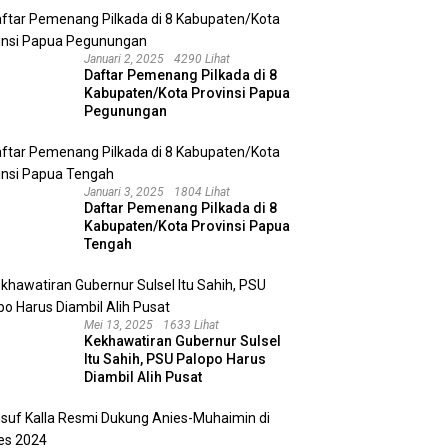
N UID Kalbar, Perkuat
Pelajaran Gorbachev bagi
M
rgi Dukung Perumahan
Politik Konsensus Prabowo
N
dan Program 3 Juta
Januari 2, 2025
4290 Lihat
ah
Daftar Pemenang Pilkada di 8
Kabupaten/Kota Provinsi Papua
Pegunungan
Januari 3, 2025
1804 Lihat
Daftar Pemenang Pilkada di 8
Kabupaten/Kota Provinsi Papua
Tengah
Mei 13, 2025
1633 Lihat
Kekhawatiran Gubernur Sulsel
Itu Sahih, PSU Palopo Harus
Diambil Alih Pusat