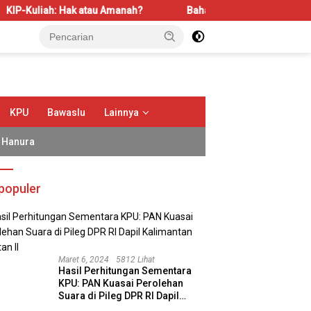
: Hak atau Amanah?
Bahas LBS dan LP2B, REI Kalbar Doron
KPU
Bawaslu
Lainnya
Hanura
populer
Maret 6, 2024
5812 Lihat
Hasil Perhitungan Sementara
KPU: PAN Kuasai Perolehan
Suara di Pileg DPR RI Dapil
albar Audiensi bersama
Dari Moskow ke Jakarta:
S
Kalimantan Selatan II