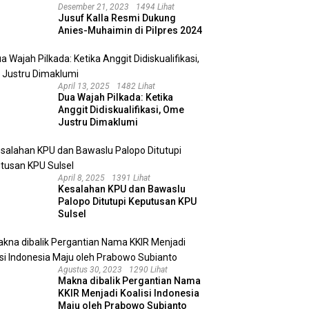
Desember 21, 2023
1494 Lihat
Jusuf Kalla Resmi Dukung
Anies-Muhaimin di Pilpres 2024
April 13, 2025
1482 Lihat
Dua Wajah Pilkada: Ketika
Anggit Didiskualifikasi, Ome
Justru Dimaklumi
April 8, 2025
1391 Lihat
Kesalahan KPU dan Bawaslu
Palopo Ditutupi Keputusan KPU
Sulsel
Agustus 30, 2023
1290 Lihat
Makna dibalik Pergantian Nama
KKIR Menjadi Koalisi Indonesia
Maju oleh Prabowo Subianto