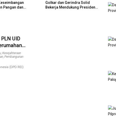
Keseimbangan
Golkar dan Gerindra Solid
GM PL
n Pangan dan
Bekerja Mendukung Presiden
Sine
n Hunian
Prabowo Mewujudkan
MBR 
Kedaulatan Negara
Rum
 PLN UID
Perumahan
u
,
Kesejahteraan
kan
,
Pembangunan
nesia (DPD REI)