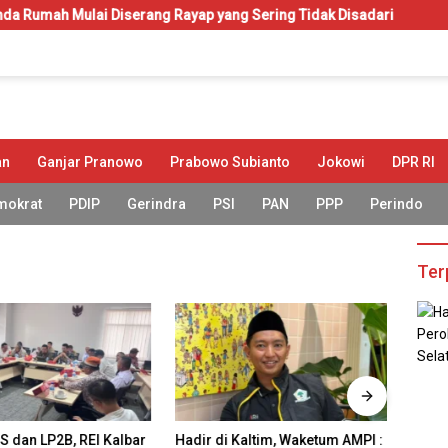
lai Diserang Rayap yang Sering Tidak Disadari
KIP-Kuliah
an
Ganjar Pranowo
Prabowo Subianto
Jokowi
DPR RI
mokrat
PDIP
Gerindra
PSI
PAN
PPP
Perindo
Ter
S dan LP2B, REI Kalbar
Hadir di Kaltim, Waketum AMPI :
REI K