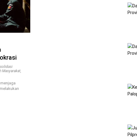
h
okrasi
solidasi
h Masyarakat
,
 menjaga
 melakukan