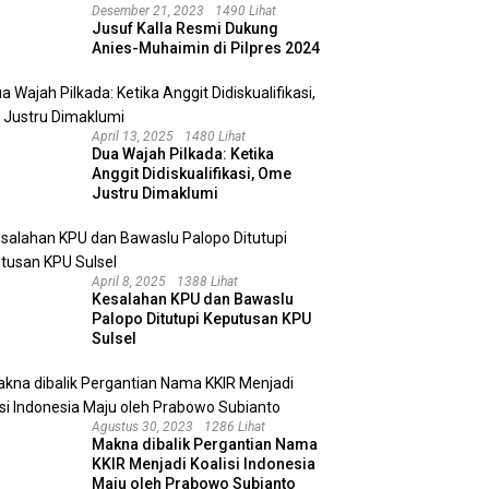
Desember 21, 2023
1490 Lihat
Jusuf Kalla Resmi Dukung
Anies-Muhaimin di Pilpres 2024
April 13, 2025
1480 Lihat
Dua Wajah Pilkada: Ketika
Anggit Didiskualifikasi, Ome
Justru Dimaklumi
April 8, 2025
1388 Lihat
Kesalahan KPU dan Bawaslu
Palopo Ditutupi Keputusan KPU
Sulsel
Agustus 30, 2023
1286 Lihat
Makna dibalik Pergantian Nama
KKIR Menjadi Koalisi Indonesia
Maju oleh Prabowo Subianto