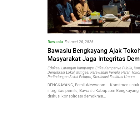
Bawaslu
Februari 20, 2026
Bawaslu Bengkayang Ajak Toko
Masyarakat Jaga Integritas Dem
Edukasi Larangan Kampanye
,
Etika Kampanye Publik
,
Kon
Demokrasi Lokal
,
Mitigasi Kerawanan Pemilu
,
Peran Toko
Perlindungan Saksi Pelapor
,
Sterilisasi Fasilitas Umum
BENGKAYANG, PemiluNewscom – Komitmen untuk
integritas pemilu, Bawaslu Kabupaten Bengkayang
diskusi konsolidasi demokrasi…