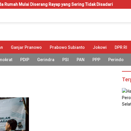
ai Diserang Rayap yang Sering Tidak Disadari
KIP-Kuliah:
an
Ganjar Pranowo
Prabowo Subianto
Jokowi
DPR RI
mokrat
PDIP
Gerindra
PSI
PAN
PPP
Perindo
Ter