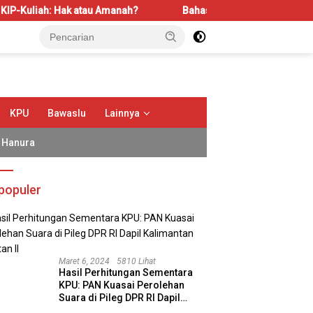
 Hak atau Amanah?
Bahas LBS dan LP2B, REI Kalbar Dorong
KPU
Bawaslu
Lainnya
Hanura
populer
Maret 6, 2024
5810 Lihat
Hasil Perhitungan Sementara
KPU: PAN Kuasai Perolehan
Suara di Pileg DPR RI Dapil
Kalimantan Selatan II