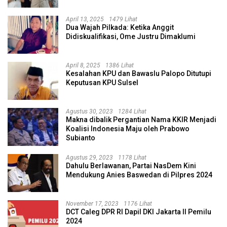
April 13, 2025
1479 Lihat
Dua Wajah Pilkada: Ketika Anggit
Didiskualifikasi, Ome Justru Dimaklumi
April 8, 2025
1386 Lihat
Kesalahan KPU dan Bawaslu Palopo Ditutupi
Keputusan KPU Sulsel
Agustus 30, 2023
1284 Lihat
Makna dibalik Pergantian Nama KKIR Menjadi
Koalisi Indonesia Maju oleh Prabowo
Subianto
Agustus 29, 2023
1178 Lihat
Dahulu Berlawanan, Partai NasDem Kini
Mendukung Anies Baswedan di Pilpres 2024
November 17, 2023
1176 Lihat
DCT Caleg DPR RI Dapil DKI Jakarta II Pemilu
2024