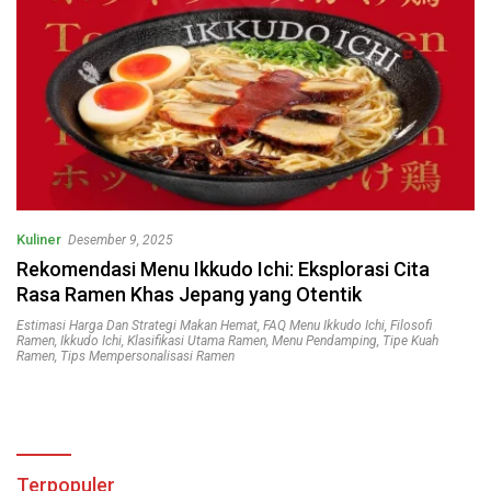
Kuliner
Desember 9, 2025
Rekomendasi Menu Ikkudo Ichi: Eksplorasi Cita
Rasa Ramen Khas Jepang yang Otentik
Estimasi Harga Dan Strategi Makan Hemat
,
FAQ Menu Ikkudo Ichi
,
Filosofi
Ramen
,
Ikkudo Ichi
,
Klasifikasi Utama Ramen
,
Menu Pendamping
,
Tipe Kuah
Ramen
,
Tips Mempersonalisasi Ramen
Terpopuler