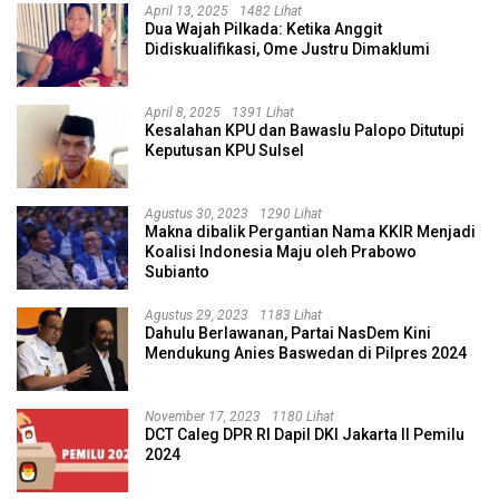
April 13, 2025
1482 Lihat
Dua Wajah Pilkada: Ketika Anggit
Didiskualifikasi, Ome Justru Dimaklumi
April 8, 2025
1391 Lihat
Kesalahan KPU dan Bawaslu Palopo Ditutupi
Keputusan KPU Sulsel
Agustus 30, 2023
1290 Lihat
Makna dibalik Pergantian Nama KKIR Menjadi
Koalisi Indonesia Maju oleh Prabowo
Subianto
Agustus 29, 2023
1183 Lihat
Dahulu Berlawanan, Partai NasDem Kini
Mendukung Anies Baswedan di Pilpres 2024
November 17, 2023
1180 Lihat
DCT Caleg DPR RI Dapil DKI Jakarta II Pemilu
2024