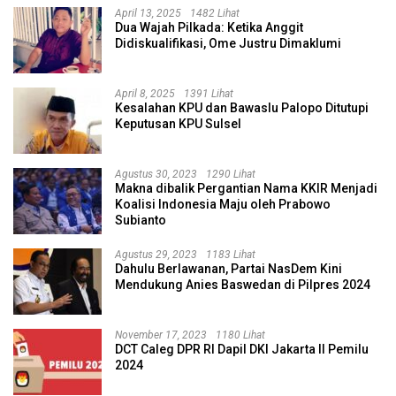
April 13, 2025
1482 Lihat
Dua Wajah Pilkada: Ketika Anggit
Didiskualifikasi, Ome Justru Dimaklumi
April 8, 2025
1391 Lihat
Kesalahan KPU dan Bawaslu Palopo Ditutupi
Keputusan KPU Sulsel
Agustus 30, 2023
1290 Lihat
Makna dibalik Pergantian Nama KKIR Menjadi
Koalisi Indonesia Maju oleh Prabowo
Subianto
Agustus 29, 2023
1183 Lihat
Dahulu Berlawanan, Partai NasDem Kini
Mendukung Anies Baswedan di Pilpres 2024
November 17, 2023
1180 Lihat
DCT Caleg DPR RI Dapil DKI Jakarta II Pemilu
2024