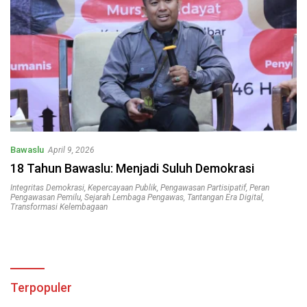
Bawaslu
April 9, 2026
18 Tahun Bawaslu: Menjadi Suluh Demokrasi
Integritas Demokrasi
,
Kepercayaan Publik
,
Pengawasan Partisipatif
,
Peran
Pengawasan Pemilu
,
Sejarah Lembaga Pengawas
,
Tantangan Era Digital
,
Transformasi Kelembagaan
Terpopuler