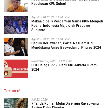
Keputusan KPU Sulsel
Agustus 30, 2023
1284 Lihat
Makna dibalik Pergantian Nama KKIR Menjadi
Koalisi Indonesia Maju oleh Prabowo
Subianto
Agustus 29, 2023
1180 Lihat
Dahulu Berlawanan, Partai NasDem Kini
Mendukung Anies Baswedan di Pilpres 2024
November 17, 2023
1176 Lihat
DCT Caleg DPR RI Dapil DKI Jakarta II Pemilu
2024
Terbaru!
Juli 22, 2026
7 Tanda Rumah Mulai Diserang Rayap yang
Sering Tidak Disadari