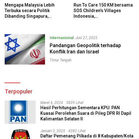
Mengapa Malaysia Lebih
Run To Care 150 KM bersama
Terbuka secara Politik
SOS Children’s Villages
Dibanding Singapura,
Indonesia,
padahal Keduanya Sama-
#TogetherForChildren
Sama Maju?
Internasional
Juni 27, 2025
Pandangan Geopolitik terhadap
Konflik Iran dan Israel
Timur Tengah
Terpopuler
Maret 6, 2024
5809 Lihat
Hasil Perhitungan Sementara KPU: PAN
Kuasai Perolehan Suara di Pileg DPR RI Dapil
Kalimantan Selatan II
Januari 2, 2025
4282 Lihat
Daftar Pemenang Pilkada di 8 Kabupaten/Kota