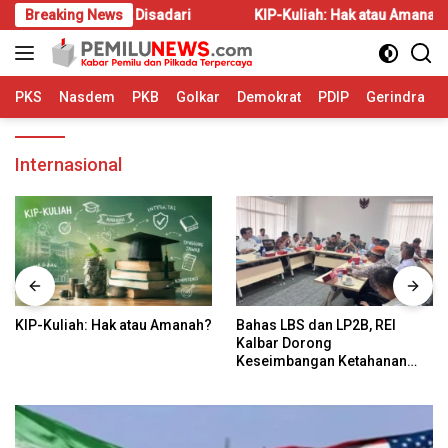
Langsung
 Sering Tidak Disadari
Breaking News
KIP-Kuliah: Hak atau Amanah?
ke
konten
PKS
Nasdem
PKB
Golkar
Demokrat
PDIP
Gerindra
Internasional
KIP-Kuliah: Hak atau Amanah?
Bahas LBS dan LP2B, REI
Kalbar Dorong
Keseimbangan Ketahanan
Pangan dan Kebutuhan
Hunian