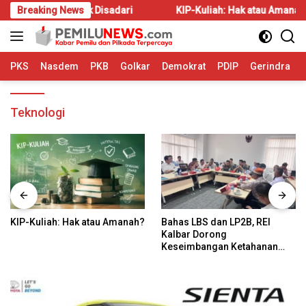
Langsung
 Sering Tidak Disadari
Breaking News
KIP-Kuliah: Hak atau Amanah?
ke
konten
PKS
Nasdem
PKB
Golkar
Demokrat
PDIP
Gerindra
Teknologi
KIP-Kuliah: Hak atau Amanah?
Bahas LBS dan LP2B, REI
Kalbar Dorong
Keseimbangan Ketahanan
Pangan dan Kebutuhan
Hunian