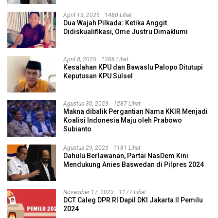
April 13, 2025
1480 Lihat
Dua Wajah Pilkada: Ketika Anggit
Didiskualifikasi, Ome Justru Dimaklumi
April 8, 2025
1388 Lihat
Kesalahan KPU dan Bawaslu Palopo Ditutupi
Keputusan KPU Sulsel
Agustus 30, 2023
1287 Lihat
Makna dibalik Pergantian Nama KKIR Menjadi
Koalisi Indonesia Maju oleh Prabowo
Subianto
Agustus 29, 2023
1181 Lihat
Dahulu Berlawanan, Partai NasDem Kini
Mendukung Anies Baswedan di Pilpres 2024
November 17, 2023
1177 Lihat
DCT Caleg DPR RI Dapil DKI Jakarta II Pemilu
2024