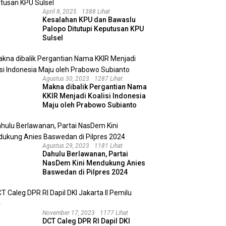
April 8, 2025
1388 Lihat
Kesalahan KPU dan Bawaslu
Palopo Ditutupi Keputusan KPU
Sulsel
Agustus 30, 2023
1287 Lihat
Makna dibalik Pergantian Nama
KKIR Menjadi Koalisi Indonesia
Maju oleh Prabowo Subianto
Agustus 29, 2023
1181 Lihat
Dahulu Berlawanan, Partai
NasDem Kini Mendukung Anies
Baswedan di Pilpres 2024
November 17, 2023
1177 Lihat
DCT Caleg DPR RI Dapil DKI