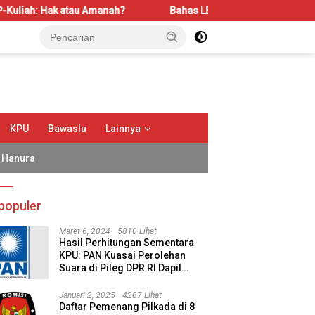
au Amanah?
Bahas LBS dan LP2B, REI Kalbar Dorong Kesei
KPU
Bawaslu
Lainnya
Hanura
populer
Maret 6, 2024
5810 Lihat
Hasil Perhitungan Sementara
KPU: PAN Kuasai Perolehan
Suara di Pileg DPR RI Dapil
Kalimantan Selatan II
Januari 2, 2025
4287 Lihat
Daftar Pemenang Pilkada di 8