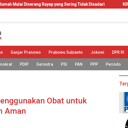
rang Rayap yang Sering Tidak Disadari
KIP-Kuliah: Hak at
an
Ganjar Pranowo
Prabowo Subianto
Jokowi
DPR RI
mokrat
PDIP
Gerindra
PSI
PAN
PPP
Perindo
Ter
 Menggunakan Obat untuk
an Aman