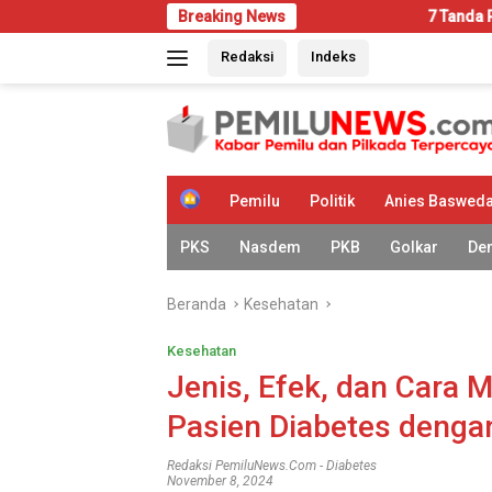
Langsung
Breaking News
7 Tanda Rumah Mulai Dise
ke
Redaksi
Indeks
konten
H
Pemilu
Politik
Anies Baswed
o
m
PKS
Nasdem
PKB
Golkar
De
e
Beranda
Kesehatan
Kesehatan
Jenis, Efek, dan Cara
Pasien Diabetes deng
Redaksi PemiluNews.com
-
Diabetes
November 8, 2024