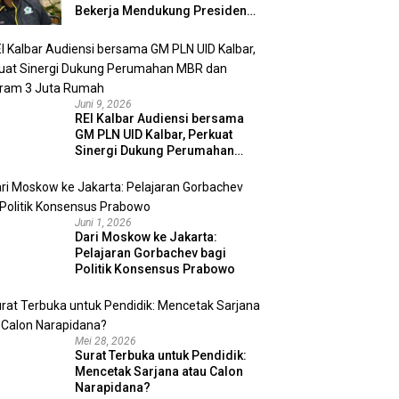
Bekerja Mendukung Presiden
Prabowo Mewujudkan
Kedaulatan Negara
Juni 9, 2026
REI Kalbar Audiensi bersama
GM PLN UID Kalbar, Perkuat
Sinergi Dukung Perumahan
MBR dan Program 3 Juta
Rumah
Juni 1, 2026
Dari Moskow ke Jakarta:
Pelajaran Gorbachev bagi
Politik Konsensus Prabowo
Mei 28, 2026
Surat Terbuka untuk Pendidik:
Mencetak Sarjana atau Calon
Narapidana?