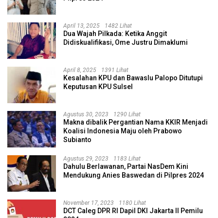
April 13, 2025
1482 Lihat
Dua Wajah Pilkada: Ketika Anggit
Didiskualifikasi, Ome Justru Dimaklumi
April 8, 2025
1391 Lihat
Kesalahan KPU dan Bawaslu Palopo Ditutupi
Keputusan KPU Sulsel
Agustus 30, 2023
1290 Lihat
Makna dibalik Pergantian Nama KKIR Menjadi
Koalisi Indonesia Maju oleh Prabowo
Subianto
Agustus 29, 2023
1183 Lihat
Dahulu Berlawanan, Partai NasDem Kini
Mendukung Anies Baswedan di Pilpres 2024
November 17, 2023
1180 Lihat
DCT Caleg DPR RI Dapil DKI Jakarta II Pemilu