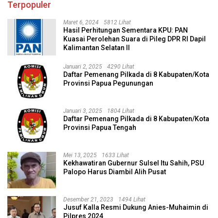
Terpopuler
Maret 6, 2024
5812 Lihat
Hasil Perhitungan Sementara KPU: PAN
Kuasai Perolehan Suara di Pileg DPR RI Dapil
Kalimantan Selatan II
Januari 2, 2025
4290 Lihat
Daftar Pemenang Pilkada di 8 Kabupaten/Kota
Provinsi Papua Pegunungan
Januari 3, 2025
1804 Lihat
Daftar Pemenang Pilkada di 8 Kabupaten/Kota
Provinsi Papua Tengah
Mei 13, 2025
1633 Lihat
Kekhawatiran Gubernur Sulsel Itu Sahih, PSU
Palopo Harus Diambil Alih Pusat
Desember 21, 2023
1494 Lihat
Jusuf Kalla Resmi Dukung Anies-Muhaimin di
Pilpres 2024