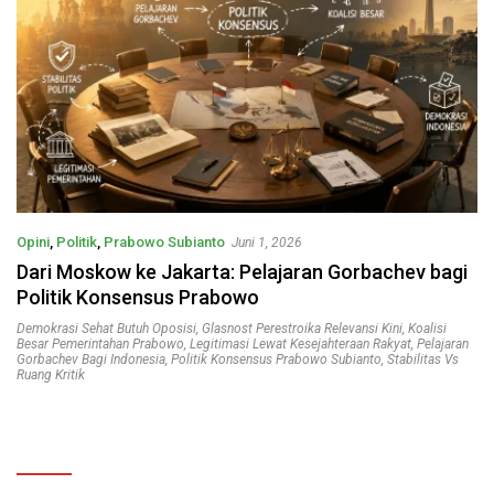
Opini
,
Politik
,
Prabowo Subianto
Juni 1, 2026
Dari Moskow ke Jakarta: Pelajaran Gorbachev bagi
Politik Konsensus Prabowo
Demokrasi Sehat Butuh Oposisi
,
Glasnost Perestroika Relevansi Kini
,
Koalisi
Besar Pemerintahan Prabowo
,
Legitimasi Lewat Kesejahteraan Rakyat
,
Pelajaran
Gorbachev Bagi Indonesia
,
Politik Konsensus Prabowo Subianto
,
Stabilitas Vs
Ruang Kritik