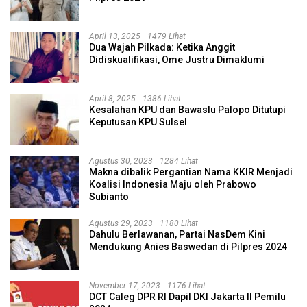
April 13, 2025
1479 Lihat
Dua Wajah Pilkada: Ketika Anggit
Didiskualifikasi, Ome Justru Dimaklumi
April 8, 2025
1386 Lihat
Kesalahan KPU dan Bawaslu Palopo Ditutupi
Keputusan KPU Sulsel
Agustus 30, 2023
1284 Lihat
Makna dibalik Pergantian Nama KKIR Menjadi
Koalisi Indonesia Maju oleh Prabowo
Subianto
Agustus 29, 2023
1180 Lihat
Dahulu Berlawanan, Partai NasDem Kini
Mendukung Anies Baswedan di Pilpres 2024
November 17, 2023
1176 Lihat
DCT Caleg DPR RI Dapil DKI Jakarta II Pemilu