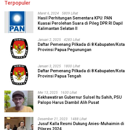
Terpopuler
Maret 6, 2024
5809 Lihat
Hasil Perhitungan Sementara KPU: PAN
Kuasai Perolehan Suara di Pileg DPR RI Dapil
Kalimantan Selatan II
Januari 2, 2025
4283 Lihat
Daftar Pemenang Pilkada di 8 Kabupaten/Kota
Provinsi Papua Pegunungan
Januari 3, 2025
1800 Lihat
Daftar Pemenang Pilkada di 8 Kabupaten/Kota
Provinsi Papua Tengah
Mei 13, 2025
1630 Lihat
Kekhawatiran Gubernur Sulsel Itu Sahih, PSU
Palopo Harus Diambil Alih Pusat
Desember 21, 2023
1488 Lihat
Jusuf Kalla Resmi Dukung Anies-Muhaimin di
Pilpres 2024