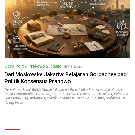
Opini
,
Politik
,
Prabowo Subianto
Juni 1, 2026
Dari Moskow ke Jakarta: Pelajaran Gorbachev bagi
Politik Konsensus Prabowo
Demokrasi Sehat Butuh Oposisi
,
Glasnost Perestroika Relevansi Kini
,
Koalisi
Besar Pemerintahan Prabowo
,
Legitimasi Lewat Kesejahteraan Rakyat
,
Pelajaran
Gorbachev Bagi Indonesia
,
Politik Konsensus Prabowo Subianto
,
Stabilitas Vs
Ruang Kritik