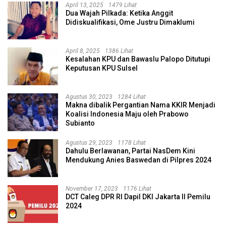
April 13, 2025
1479 Lihat
Dua Wajah Pilkada: Ketika Anggit
Didiskualifikasi, Ome Justru Dimaklumi
April 8, 2025
1386 Lihat
Kesalahan KPU dan Bawaslu Palopo Ditutupi
Keputusan KPU Sulsel
Agustus 30, 2023
1284 Lihat
Makna dibalik Pergantian Nama KKIR Menjadi
Koalisi Indonesia Maju oleh Prabowo
Subianto
Agustus 29, 2023
1178 Lihat
Dahulu Berlawanan, Partai NasDem Kini
Mendukung Anies Baswedan di Pilpres 2024
November 17, 2023
1176 Lihat
DCT Caleg DPR RI Dapil DKI Jakarta II Pemilu
2024