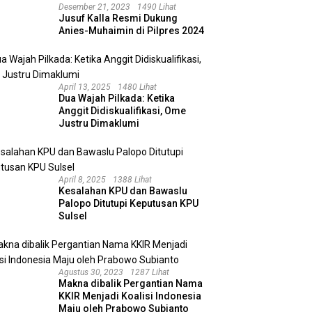
Desember 21, 2023
1490 Lihat
Jusuf Kalla Resmi Dukung
Anies-Muhaimin di Pilpres 2024
April 13, 2025
1480 Lihat
Dua Wajah Pilkada: Ketika
Anggit Didiskualifikasi, Ome
Justru Dimaklumi
April 8, 2025
1388 Lihat
Kesalahan KPU dan Bawaslu
Palopo Ditutupi Keputusan KPU
Sulsel
Agustus 30, 2023
1287 Lihat
Makna dibalik Pergantian Nama
KKIR Menjadi Koalisi Indonesia
Maju oleh Prabowo Subianto