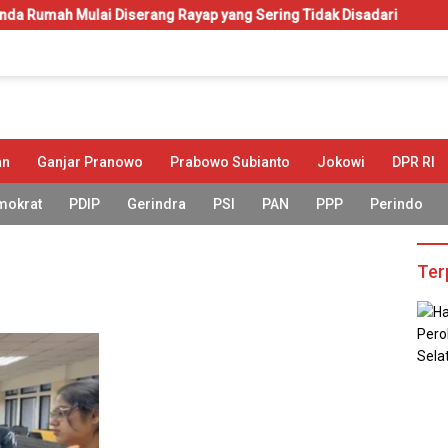
h Mulai Diserang Rayap yang Sering Tidak Disadari
KIP-Kul
an
Ganjar Pranowo
Prabowo Subianto
Jokowi
DPR RI
mokrat
PDIP
Gerindra
PSI
PAN
PPP
Perindo
Ter