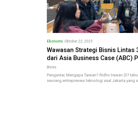
Ekonomi
Oktober 22, 2025
Wawasan Strategi Bisnis Lintas 
dari Asia Business Case (ABC) 
Tahun 2025
Bisnis
Pengantar, Mengapa Taiwan? Ridho Irawan (37 tah
seorang entrepreneur teknologi asal Jakarta yang