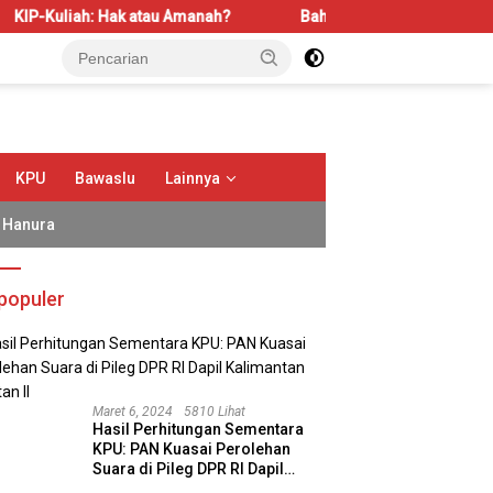
iah: Hak atau Amanah?
Bahas LBS dan LP2B, REI Kalbar Do
KPU
Bawaslu
Lainnya
Hanura
populer
Maret 6, 2024
5810 Lihat
Hasil Perhitungan Sementara
KPU: PAN Kuasai Perolehan
Suara di Pileg DPR RI Dapil
Kalimantan Selatan II