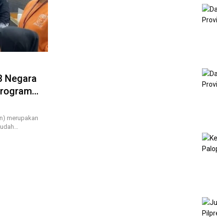
3 Negara
Program
un) merupakan
 sudah…