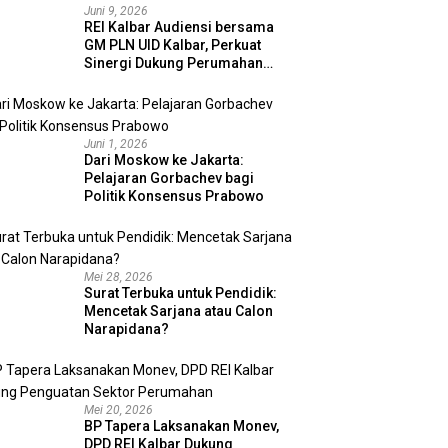
Juni 9, 2026
REI Kalbar Audiensi bersama
GM PLN UID Kalbar, Perkuat
Sinergi Dukung Perumahan
MBR dan Program 3 Juta
Rumah
Juni 1, 2026
Dari Moskow ke Jakarta:
Pelajaran Gorbachev bagi
Politik Konsensus Prabowo
Mei 28, 2026
Surat Terbuka untuk Pendidik:
Mencetak Sarjana atau Calon
Narapidana?
Mei 20, 2026
BP Tapera Laksanakan Monev,
DPD REI Kalbar Dukung