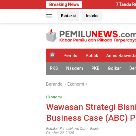
Langsung
Breaking News
7 Tanda Rumah Mulai Diserang
ke
Redaksi
Indeks
konten
H
Pemilu
Politik
Anies Baswed
o
m
PKS
Nasdem
PKB
Golkar
De
e
Beranda
Ekonomi
Ekonomi
Wawasan Strategi Bisni
Business Case (ABC) 
Redaksi PemiluNews.com
-
Bisnis
Oktober 22, 2025