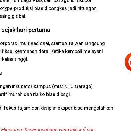
mponen, lembaga R&D, sampai agensi ekspor
totype-produksi bisa dipangkas jadi hitungan
saing global.
” sejak hari pertama
orporasi multinasional, startup Taiwan langsung
tifikasi keamanan data. Ketika kembali melayani
kelas tinggi.
s
kungan inkubator kampus (mis: NTU Garage)
tif murah dan risiko bisa dibagi.
r; fokus tajam dan disiplin ekspor bisa mengalahkan
Ekosistem Kewirausahaan yang Inklusif dan