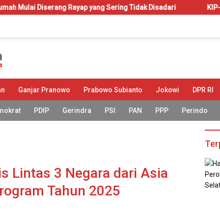
 Rayap yang Sering Tidak Disadari
KIP-Kuliah: Hak atau A
an
Ganjar Pranowo
Prabowo Subianto
Jokowi
DPR RI
mokrat
PDIP
Gerindra
PSI
PAN
PPP
Perindo
Ter
s Lintas 3 Negara dari Asia
Program Tahun 2025