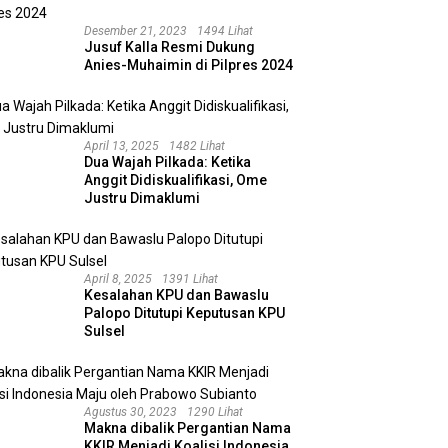
Desember 21, 2023
1494 Lihat
Jusuf Kalla Resmi Dukung
Anies-Muhaimin di Pilpres 2024
April 13, 2025
1482 Lihat
Dua Wajah Pilkada: Ketika
Anggit Didiskualifikasi, Ome
Justru Dimaklumi
April 8, 2025
1391 Lihat
Kesalahan KPU dan Bawaslu
Palopo Ditutupi Keputusan KPU
Sulsel
Agustus 30, 2023
1290 Lihat
Makna dibalik Pergantian Nama
KKIR Menjadi Koalisi Indonesia