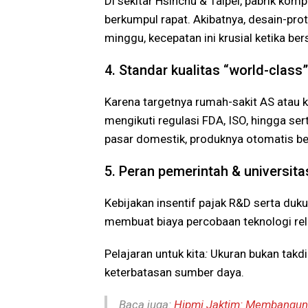
Di sekitar Hsinchu & Taipei, pabrik ko
berkumpul rapat. Akibatnya, desain-pro
minggu, kecepatan ini krusial ketika ber
4. Standar kualitas “world-class
Karena targetnya rumah-sakit AS atau k
mengikuti regulasi FDA, ISO, hingga ser
pasar domestik, produknya otomatis ber
5. Peran pemerintah & universita
Kebijakan insentif pajak R&D serta du
membuat biaya percobaan teknologi rela
Pelajaran untuk kita
:
Ukuran bukan takdi
keterbatasan sumber daya.
Baca juga:
Hipmi Jaktim: Membangun 