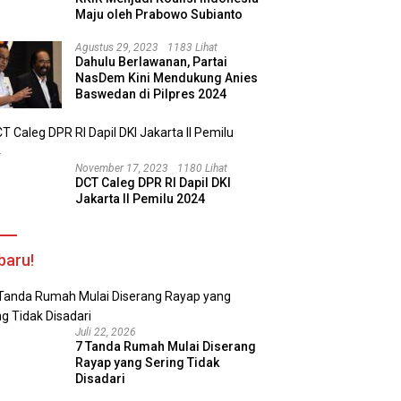
Maju oleh Prabowo Subianto
Agustus 29, 2023
1183 Lihat
Dahulu Berlawanan, Partai
NasDem Kini Mendukung Anies
Baswedan di Pilpres 2024
November 17, 2023
1180 Lihat
DCT Caleg DPR RI Dapil DKI
Jakarta II Pemilu 2024
baru!
Juli 22, 2026
7 Tanda Rumah Mulai Diserang
Rayap yang Sering Tidak
Disadari