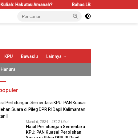
manah?
Bahas LBS dan LP2B, REI Kalbar Dorong Keseimbang
KPU
Bawaslu
Lainnya
Hanura
populer
Maret 6, 2024
5812 Lihat
Hasil Perhitungan Sementara
KPU: PAN Kuasai Perolehan
Suara di Pileg DPR RI Dapil