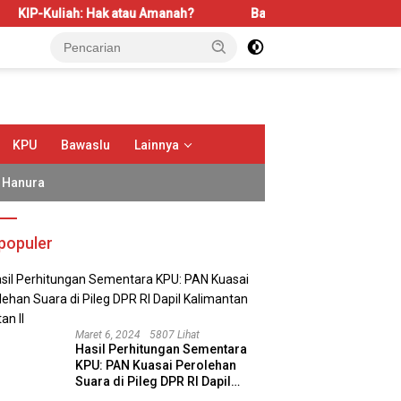
ah: Hak atau Amanah?
Bahas LBS dan LP2B, REI Kalbar Dor
KPU
Bawaslu
Lainnya
Hanura
populer
Maret 6, 2024
5807 Lihat
Hasil Perhitungan Sementara
KPU: PAN Kuasai Perolehan
Suara di Pileg DPR RI Dapil
Kalimantan Selatan II