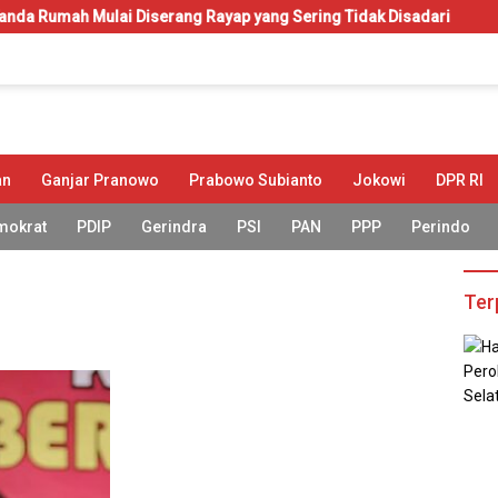
Mulai Diserang Rayap yang Sering Tidak Disadari
KIP-Kuli
an
Ganjar Pranowo
Prabowo Subianto
Jokowi
DPR RI
mokrat
PDIP
Gerindra
PSI
PAN
PPP
Perindo
Ter