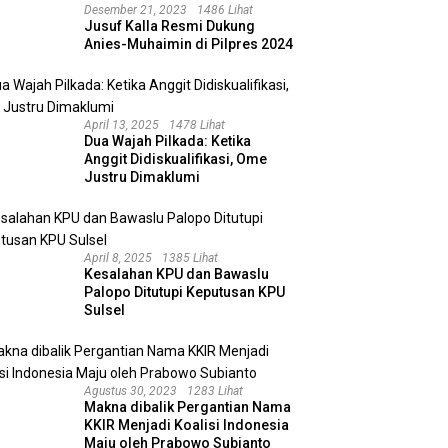
Desember 21, 2023
1486 Lihat
Jusuf Kalla Resmi Dukung
Anies-Muhaimin di Pilpres 2024
April 13, 2025
1478 Lihat
Dua Wajah Pilkada: Ketika
Anggit Didiskualifikasi, Ome
Justru Dimaklumi
April 8, 2025
1385 Lihat
Kesalahan KPU dan Bawaslu
Palopo Ditutupi Keputusan KPU
Sulsel
Agustus 30, 2023
1283 Lihat
Makna dibalik Pergantian Nama
KKIR Menjadi Koalisi Indonesia
Maju oleh Prabowo Subianto