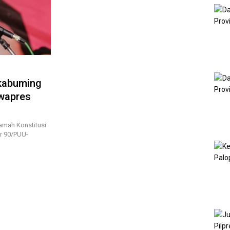
akabuming
wapres
amah Konstitusi
r 90/PUU-