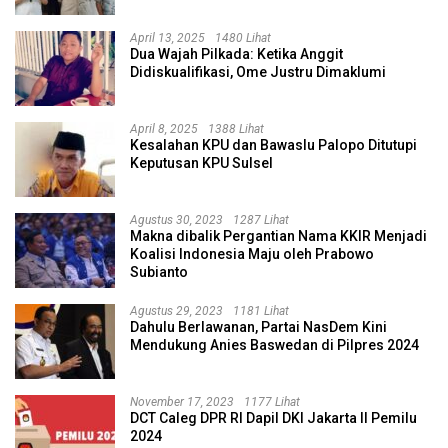
April 13, 2025
1480 Lihat
Dua Wajah Pilkada: Ketika Anggit
Didiskualifikasi, Ome Justru Dimaklumi
April 8, 2025
1388 Lihat
Kesalahan KPU dan Bawaslu Palopo Ditutupi
Keputusan KPU Sulsel
Agustus 30, 2023
1287 Lihat
Makna dibalik Pergantian Nama KKIR Menjadi
Koalisi Indonesia Maju oleh Prabowo
Subianto
Agustus 29, 2023
1181 Lihat
Dahulu Berlawanan, Partai NasDem Kini
Mendukung Anies Baswedan di Pilpres 2024
November 17, 2023
1177 Lihat
DCT Caleg DPR RI Dapil DKI Jakarta II Pemilu
2024