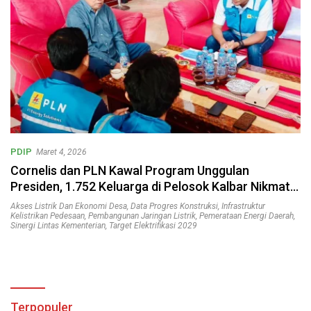
PDIP
Maret 4, 2026
Cornelis dan PLN Kawal Program Unggulan
Presiden, 1.752 Keluarga di Pelosok Kalbar Nikmati
Aliran Listrik
Akses Listrik Dan Ekonomi Desa
,
Data Progres Konstruksi
,
Infrastruktur
Kelistrikan Pedesaan
,
Pembangunan Jaringan Listrik
,
Pemerataan Energi Daerah
,
Sinergi Lintas Kementerian
,
Target Elektrifikasi 2029
Terpopuler