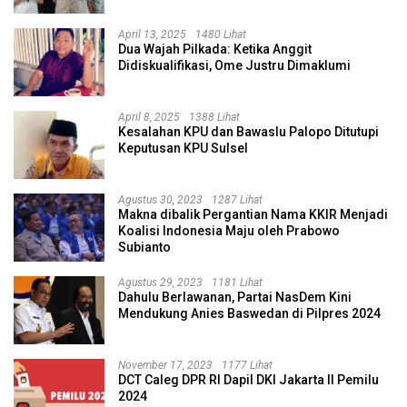
April 13, 2025
1480 Lihat
Dua Wajah Pilkada: Ketika Anggit
Didiskualifikasi, Ome Justru Dimaklumi
April 8, 2025
1388 Lihat
Kesalahan KPU dan Bawaslu Palopo Ditutupi
Keputusan KPU Sulsel
Agustus 30, 2023
1287 Lihat
Makna dibalik Pergantian Nama KKIR Menjadi
Koalisi Indonesia Maju oleh Prabowo
Subianto
Agustus 29, 2023
1181 Lihat
Dahulu Berlawanan, Partai NasDem Kini
Mendukung Anies Baswedan di Pilpres 2024
November 17, 2023
1177 Lihat
DCT Caleg DPR RI Dapil DKI Jakarta II Pemilu
2024