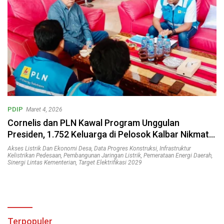
PDIP
Maret 4, 2026
Cornelis dan PLN Kawal Program Unggulan
Presiden, 1.752 Keluarga di Pelosok Kalbar Nikmati
Aliran Listrik
Akses Listrik Dan Ekonomi Desa
,
Data Progres Konstruksi
,
Infrastruktur
Kelistrikan Pedesaan
,
Pembangunan Jaringan Listrik
,
Pemerataan Energi Daerah
,
Sinergi Lintas Kementerian
,
Target Elektrifikasi 2029
Terpopuler