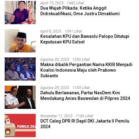
April 13, 2025
1482 Lihat
Dua Wajah Pilkada: Ketika Anggit
Didiskualifikasi, Ome Justru Dimaklumi
April 8, 2025
1391 Lihat
Kesalahan KPU dan Bawaslu Palopo Ditutupi
Keputusan KPU Sulsel
Agustus 30, 2023
1290 Lihat
Makna dibalik Pergantian Nama KKIR Menjadi
Koalisi Indonesia Maju oleh Prabowo
Subianto
Agustus 29, 2023
1183 Lihat
Dahulu Berlawanan, Partai NasDem Kini
Mendukung Anies Baswedan di Pilpres 2024
November 17, 2023
1180 Lihat
DCT Caleg DPR RI Dapil DKI Jakarta II Pemilu
2024