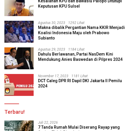
Kesalahan KPU dan Bawaslu Palopo Ditutupi
Keputusan KPU Sulsel
Agustus 30, 2023
1292 Lihat
Makna dibalik Pergantian Nama KKIR Menjadi
Koalisi Indonesia Maju oleh Prabowo
Subianto
Agustus 29, 2023
1184 Lihat
Dahulu Berlawanan, Partai NasDem Kini
Mendukung Anies Baswedan di Pilpres 2024
November 17, 2023
1181 Lihat
DCT Caleg DPR RI Dapil DKI Jakarta II Pemilu
2024
Terbaru!
Juli 22, 2026
7 Tanda Rumah Mulai Diserang Rayap yang