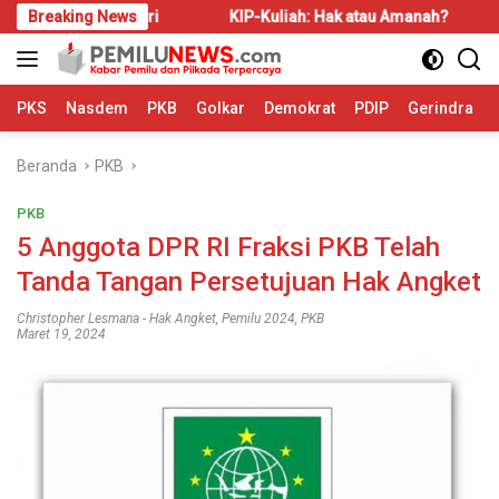
Langsung
dak Disadari
Breaking News
KIP-Kuliah: Hak atau Amanah?
Bahas 
ke
konten
PKS
Nasdem
PKB
Golkar
Demokrat
PDIP
Gerindra
Beranda
PKB
PKB
5 Anggota DPR RI Fraksi PKB Telah
Tanda Tangan Persetujuan Hak Angket
Christopher Lesmana
-
Hak Angket
,
Pemilu 2024
,
PKB
Maret 19, 2024