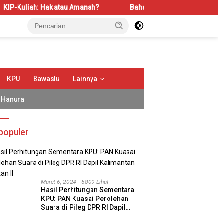
 Hak atau Amanah?
Bahas LBS dan LP2B, REI Kalbar Doron
KPU
Bawaslu
Lainnya
Hanura
populer
Maret 6, 2024
5809 Lihat
Hasil Perhitungan Sementara
KPU: PAN Kuasai Perolehan
Suara di Pileg DPR RI Dapil
Kalimantan Selatan II