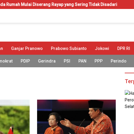
lai Diserang Rayap yang Sering Tidak Disadari
KIP-Kuliah:
an
Ganjar Pranowo
Prabowo Subianto
Jokowi
DPR RI
mokrat
PDIP
Gerindra
PSI
PAN
PPP
Perindo
Ter