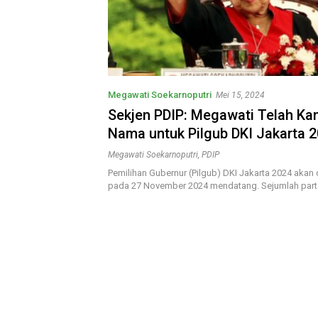
Megawati Soekarnoputri
Mei 15, 2024
Sekjen PDIP: Megawati Telah Ka
Nama untuk Pilgub DKI Jakarta 
Megawati Soekarnoputri
,
PDIP
Pemilihan Gubernur (Pilgub) DKI Jakarta 2024 akan
pada 27 November 2024 mendatang. Sejumlah part