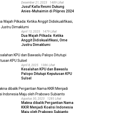
Desember 21, 2023
1489 Lihat
Jusuf Kalla Resmi Dukung
Anies-Muhaimin di Pilpres 2024
April 13, 2025
1479 Lihat
Dua Wajah Pilkada: Ketika
Anggit Didiskualifikasi, Ome
Justru Dimaklumi
April 8, 2025
1386 Lihat
Kesalahan KPU dan Bawaslu
Palopo Ditutupi Keputusan KPU
Sulsel
Agustus 30, 2023
1285 Lihat
Makna dibalik Pergantian Nama
KKIR Menjadi Koalisi Indonesia
Maju oleh Prabowo Subianto