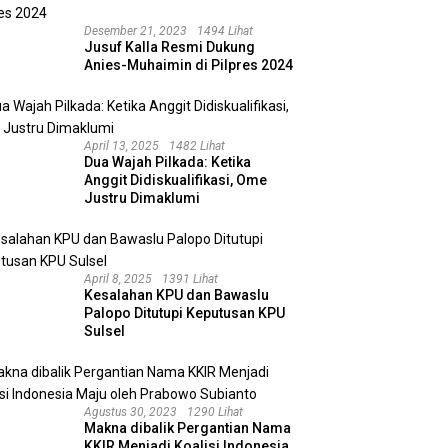
Desember 21, 2023
1494 Lihat
Jusuf Kalla Resmi Dukung
Anies-Muhaimin di Pilpres 2024
April 13, 2025
1482 Lihat
Dua Wajah Pilkada: Ketika
Anggit Didiskualifikasi, Ome
Justru Dimaklumi
April 8, 2025
1391 Lihat
Kesalahan KPU dan Bawaslu
Palopo Ditutupi Keputusan KPU
Sulsel
Agustus 30, 2023
1290 Lihat
Makna dibalik Pergantian Nama
KKIR Menjadi Koalisi Indonesia