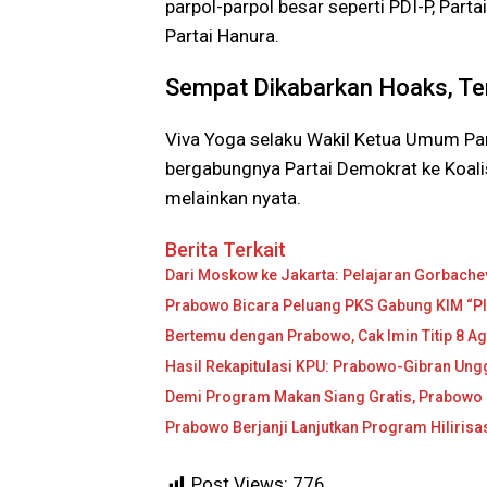
parpol-parpol besar seperti PDI-P, Part
Partai Hanura.
Sempat Dikabarkan Hoaks, Te
Viva Yoga selaku Wakil Ketua Umum Pa
bergabungnya Partai Demokrat ke Koalis
melainkan nyata.
Berita Terkait
Dari Moskow ke Jakarta: Pelajaran Gorbache
Prabowo Bicara Peluang PKS Gabung KIM “Plu
Bertemu dengan Prabowo, Cak Imin Titip 8 
Hasil Rekapitulasi KPU: Prabowo-Gibran Ungg
Demi Program Makan Siang Gratis, Prabowo
Prabowo Berjanji Lanjutkan Program Hiliris
Post Views:
776