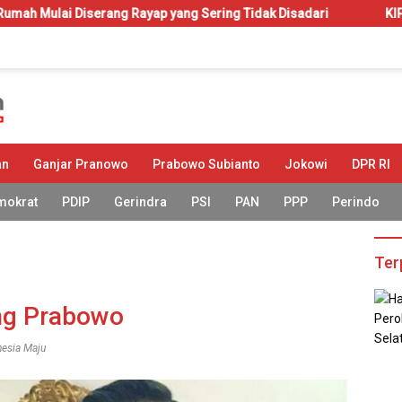
 Rayap yang Sering Tidak Disadari
KIP-Kuliah: Hak atau A
an
Ganjar Pranowo
Prabowo Subianto
Jokowi
DPR RI
mokrat
PDIP
Gerindra
PSI
PAN
PPP
Perindo
Ter
ng Prabowo
nesia Maju