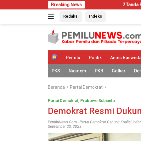
Langsung
Breaking News
7 Tanda Rumah Mulai Diserang
ke
Redaksi
Indeks
konten
H
Pemilu
Politik
Anies Baswed
o
m
PKS
Nasdem
PKB
Golkar
De
e
Beranda
Partai Demokrat
Partai Demokrat
,
Prabowo Subianto
Demokrat Resmi Duku
PemiluNews.com
-
Partai Demokrat Gabung Koalisi Indo
September 23, 2023