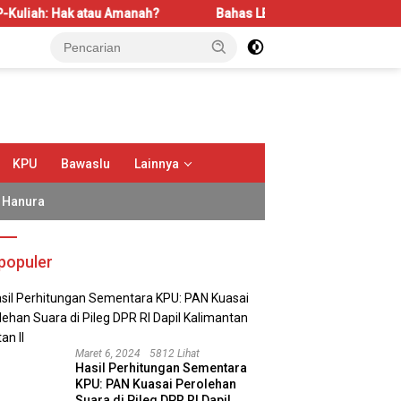
manah?
Bahas LBS dan LP2B, REI Kalbar Dorong Keseimbang
KPU
Bawaslu
Lainnya
Hanura
populer
Maret 6, 2024
5812 Lihat
Hasil Perhitungan Sementara
KPU: PAN Kuasai Perolehan
Suara di Pileg DPR RI Dapil