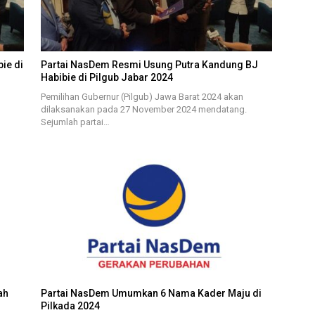
bie di
Partai NasDem Resmi Usung Putra Kandung BJ
Habibie di Pilgub Jabar 2024
Pemilihan Gubernur (Pilgub) Jawa Barat 2024 akan
dilaksanakan pada 27 November 2024 mendatang.
Sejumlah partai…
ah
Partai NasDem Umumkan 6 Nama Kader Maju di
Pilkada 2024