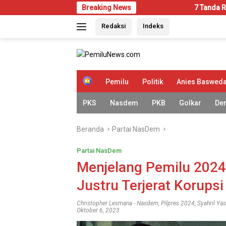
Langsung
Breaking News
7 Tanda Rumah Mulai Diseran
ke
Redaksi
Indeks
konten
H
Pemilu
Politik
Anies Baswed
o
m
PKS
Nasdem
PKB
Golkar
De
e
Beranda
Partai NasDem
Partai NasDem
Menjelang Pemilu 2024,
Justru Terjerat Korupsi
Christopher Lesmana
-
Nasdem
,
Pilpres 2024
,
Syahril Ya
Oktober 6, 2023