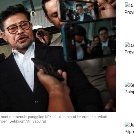
) saat memenuhi panggilan KPK untuk dimintai keterangan terkait
ber : Detikcom/Ari Saputra)