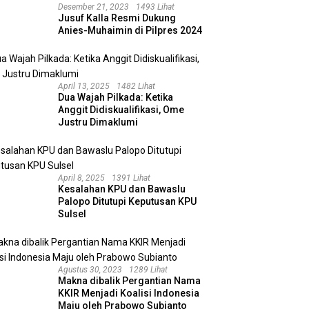
Desember 21, 2023
1493 Lihat
Jusuf Kalla Resmi Dukung
Anies-Muhaimin di Pilpres 2024
April 13, 2025
1482 Lihat
Dua Wajah Pilkada: Ketika
Anggit Didiskualifikasi, Ome
Justru Dimaklumi
April 8, 2025
1391 Lihat
Kesalahan KPU dan Bawaslu
Palopo Ditutupi Keputusan KPU
Sulsel
Agustus 30, 2023
1289 Lihat
Makna dibalik Pergantian Nama
KKIR Menjadi Koalisi Indonesia
Maju oleh Prabowo Subianto