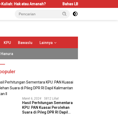
Amanah?
Bahas LBS dan LP2B, REI Kalbar Dorong Keseimban
KPU
Bawaslu
Lainnya
Hanura
populer
Maret 6, 2024
5812 Lihat
Hasil Perhitungan Sementara
KPU: PAN Kuasai Perolehan
Suara di Pileg DPR RI Dapil
Kalimantan Selatan II