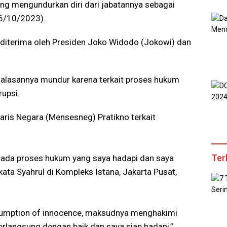
ung mengundurkan diri dari jabatannya sebagai
(6/10/2023).
 diterima oleh Presiden Joko Widodo (Jokowi) dan
lasannya mundur karena terkait proses hukum
rupsi.
aris Negara (Mensesneg) Pratikno terkait
Ter
 ada proses hukum yang saya hadapi dan saya
kata Syahrul di Kompleks Istana, Jakarta Pusat,
sumption of innocence, maksudnya menghakimi
erlangsung dengan baik dan saya siap hadapi,”