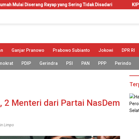
g Rayap yang Sering Tidak Disadari
KIP-Kuliah: Hak atau 
an
Ganjar Pranowo
Prabowo Subianto
Jokowi
DPR RI
mokrat
PDIP
Gerindra
PSI
PAN
PPP
Perindo
Ter
 2 Menteri dari Partai NasDem
sin Limpo