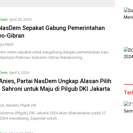
sDem
April 26, 2024
 NasDem Sepakat Gabung Pemerintahan
o-Gibran
rya Paloh
Dem resmi sepakat untuk bergabung dengan pemerintahan baru
 dipimpin Prabowo Subianto-Gibran Rakabuming…
sDem
April 4, 2024
Anies, Partai NasDem Ungkap Alasan Pilih
Sahroni untuk Maju di Pilgub DKI Jakarta
Ter
oni
,
Nasdem
,
Pilgub DKI
Gubernur (Pilgub) DKI Jakarta 2024 akan dilaksanakan pada 27
2024 mendatang. Sejumlah tokoh…