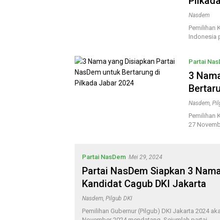
Pilkad
Nasdem
Pemilihan 
Indonesia
Partai Na
3 Nama
Bertar
Nasdem
,
Pi
Pemilihan 
27 Novemb
Partai NasDem
Mei 29, 2024
Partai NasDem Siapkan 3 Nama
Kandidat Cagub DKI Jakarta
Nasdem
,
Pilgub DKI
Pemilihan Gubernur (Pilgub) DKI Jakarta 2024 a
November 2024 mendatang. Sejumlah partai…