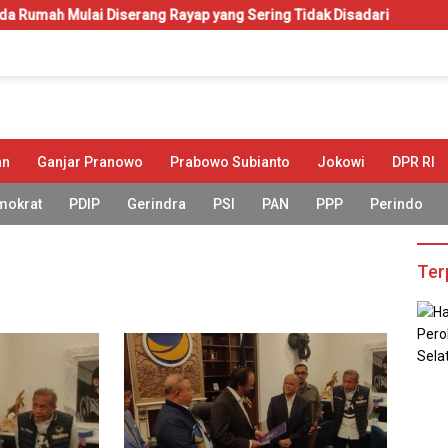
ai Diserang Rayap yang Sering Tidak Disadari
KIP-Kuliah:
an
Ganjar Pranowo
Prabowo Subianto
Jokowi
DPR RI
mokrat
PDIP
Gerindra
PSI
PAN
PPP
Perindo
Ter