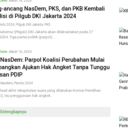
sDem
Maret 18, 2024
-ancang NasDem, PKS, dan PKB Kembali
isi di Pilgub DKI Jakarta 2024
milu 2024
,
Pilgub DKI Jakarta
,
PKS
Gubernur (Pilgub) DKI Jakarta akan dilaksanakan pada 27
24. Tiga partai politik (parpol)…
sDem
Maret 16, 2024
 NasDem: Parpol Koalisi Perubahan Mulai
bangkan Ajukan Hak Angket Tanpa Tunggu
san PDIP
,
Nasdem
,
Pemilu 2024
asil akhir rekapitulasi suara yang dilakukan Komisi Pemilihan
), isu penggunaan hak angket…
Selengkapnya