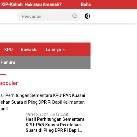
 Hak atau Amanah?
Bahas LBS dan LP2B, REI Kalbar Dorong
KPU
Bawaslu
Lainnya
Hanura
populer
Maret 6, 2024
5812 Lihat
Hasil Perhitungan Sementara
KPU: PAN Kuasai Perolehan
Suara di Pileg DPR RI Dapil
Kalimantan Selatan II