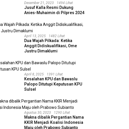
Desember 21, 2023
1494 Lihat
Jusuf Kalla Resmi Dukung
Anies-Muhaimin di Pilpres 2024
April 13, 2025
1482 Lihat
Dua Wajah Pilkada: Ketika
Anggit Didiskualifikasi, Ome
Justru Dimaklumi
April 8, 2025
1391 Lihat
Kesalahan KPU dan Bawaslu
Palopo Ditutupi Keputusan KPU
Sulsel
Agustus 30, 2023
1290 Lihat
Makna dibalik Pergantian Nama
KKIR Menjadi Koalisi Indonesia
Maju oleh Prabowo Subianto