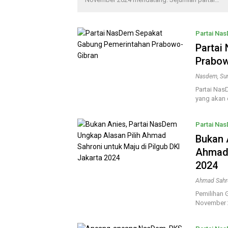
Partai Na
Partai
Prabow
Nasdem
,
Su
Partai Nas
yang akan
Partai Na
Bukan 
Ahmad 
2024
Ahmad Sahr
Pemilihan 
November 