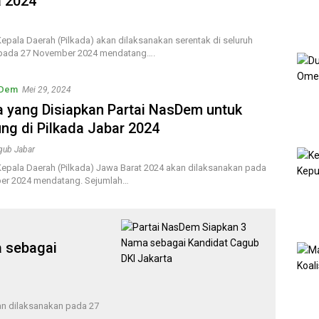
a 2024
Kepala Daerah (Pilkada) akan dilaksanakan serentak di seluruh
 pada 27 November 2024 mendatang….
sDem
Mei 29, 2024
 yang Disiapkan Partai NasDem untuk
ung di Pilkada Jabar 2024
lgub Jabar
Kepala Daerah (Pilkada) Jawa Barat 2024 akan dilaksanakan pada
er 2024 mendatang. Sejumlah…
 sebagai
kan dilaksanakan pada 27