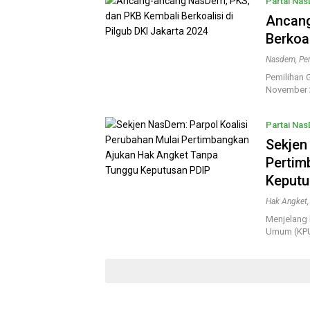
Partai Na
Ancang
Berkoal
Nasdem
,
Pe
Pemilihan 
November 20
Partai Na
Sekjen
Pertim
Keputu
Hak Angket
Menjelang h
Umum (KPU